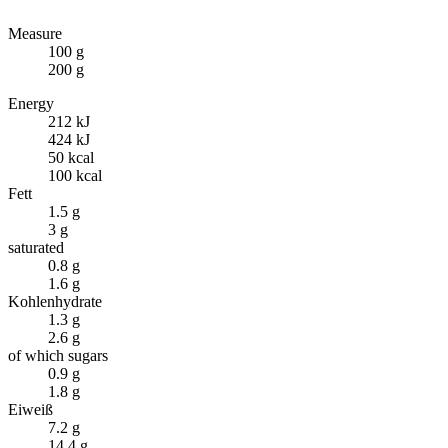
Measure
100 g
200 g
Energy
212 kJ
424 kJ
50 kcal
100 kcal
Fett
1.5 g
3 g
saturated
0.8 g
1.6 g
Kohlenhydrate
1.3 g
2.6 g
of which sugars
0.9 g
1.8 g
Eiweiß
7.2 g
14.4 g