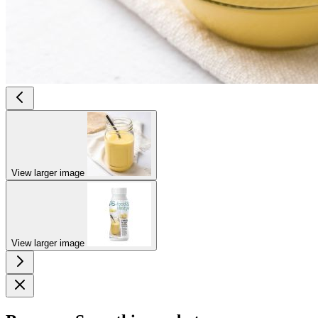
View larger image
View larger image