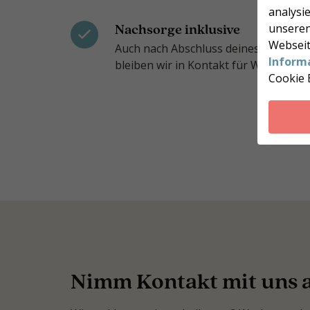
analysie
Nachsorge inklusive
unseren
Webseit
Auch nach Abschluss deines Programm
Inform
bleiben wir in Kontakt für Wiegeterm
Cookie 
Nimm Kontakt mit uns 