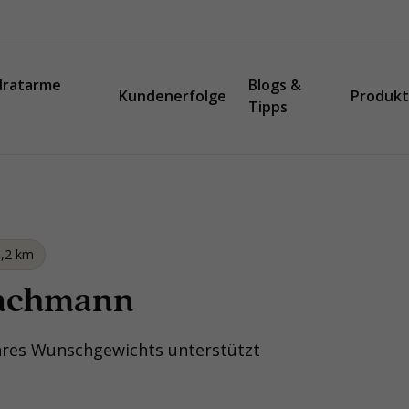
dratarme
Blogs &
Kundenerfolge
Produk
Tipps
,2
km
rachmann
hres Wunschgewichts unterstützt