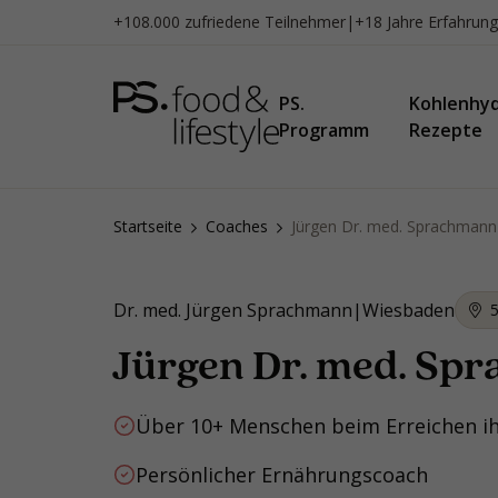
Zum
+108.000 zufriedene Teilnehmer
|
+18 Jahre Erfahrung
Inhalt
springen
PS.
Kohlenhy
Programm
Rezepte
Startseite
Coaches
Jürgen Dr. med. Sprachmann
Dr. med. Jürgen Sprachmann
|
Wiesbaden
5
Jürgen Dr. med. Sp
Über 10+ Menschen beim Erreichen i
Persönlicher Ernährungscoach