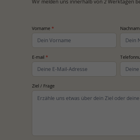
Wir melden uns innerhalb von 2 Werktagen bei
Contact
Vorname
*
Nachna
Coach
E-mail
*
Telefon
Ziel / Frage