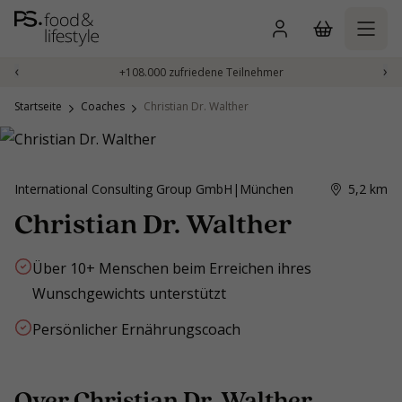
Zum
Inhalt
springen
‹
›
+108.000 zufriedene Teilnehmer
Startseite
Coaches
Christian Dr. Walther
International Consulting Group GmbH
|
München
5,2
km
Christian Dr. Walther
Über 10+ Menschen beim Erreichen ihres
Wunschgewichts unterstützt
Persönlicher Ernährungscoach
Over Christian Dr. Walther