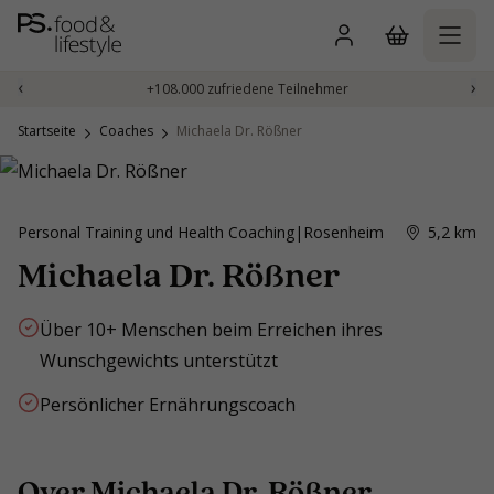
Zum
Inhalt
springen
‹
›
+108.000 zufriedene Teilnehmer
Startseite
Coaches
Michaela Dr. Rößner
Personal Training und Health Coaching
|
Rosenheim
5,2
km
Michaela Dr. Rößner
Über 10+ Menschen beim Erreichen ihres
Wunschgewichts unterstützt
Persönlicher Ernährungscoach
Over Michaela Dr. Rößner