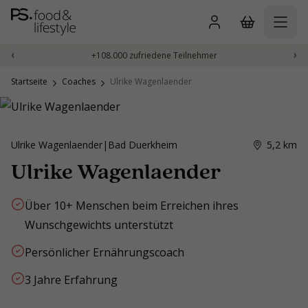
Zum
Inhalt
springen
‹
›
+108.000 zufriedene Teilnehmer
Startseite
Coaches
Ulrike Wagenlaender
Ulrike Wagenlaender
|
Bad Duerkheim
5,2
km
Ulrike Wagenlaender
Über 10+ Menschen beim Erreichen ihres
Wunschgewichts unterstützt
Persönlicher Ernährungscoach
3 Jahre Erfahrung