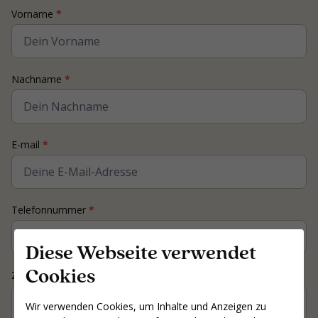
Contact
Vorname
*
Coach
Nachname
*
E-mail
*
Telefonnummer
*
Diese Webseite verwendet
Cookies
Ziel / Frage
Wir verwenden Cookies, um Inhalte und Anzeigen zu