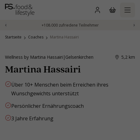
Zum
Inhalt
springen
‹
›
+108.000 zufriedene Teilnehmer
Startseite
Coaches
Martina Hassairi
Wellness by Martina Hassairi
|
Gelsenkirchen
5,2
km
Martina Hassairi
Über 10+ Menschen beim Erreichen ihres
Wunschgewichts unterstützt
Persönlicher Ernährungscoach
3 Jahre Erfahrung