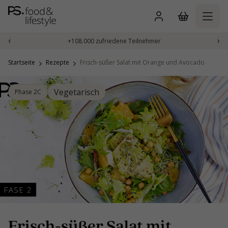
Zum
Inhalt
springen
‹
›
+108.000 zufriedene Teilnehmer
Startseite
Rezepte
Frisch-süßer Salat mit Orange und Avocado
Vegetarisch
Phase 2C
Frisch-süßer Salat mit