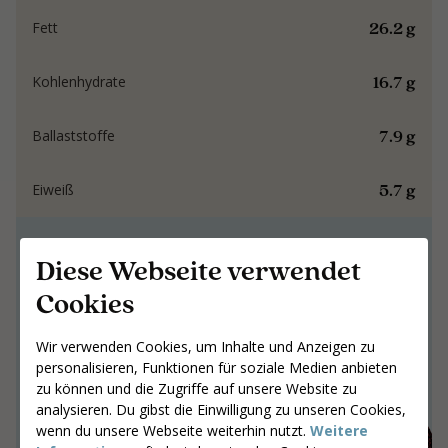
26.2 g
Fett
16.7 g
Kohlenhydrate
7.9 g
Ballaststoffe
5.7 g
Eiweiß
Gemeinsam an
Diese Webseite verwendet
Ergebnissen arbeiten,
Cookies
die bleiben
Wir verwenden Cookies, um Inhalte und Anzeigen zu
Gemeinsam an Ergebnissen arbeiten,
personalisieren, Funktionen für soziale Medien anbieten
die bleiben
zu können und die Zugriffe auf unsere Website zu
Gib deine Postleitzahl ein
analysieren. Du gibst die Einwilligung zu unseren Cookies,
wenn du unsere Webseite weiterhin nutzt.
Weitere
Coaches suchen