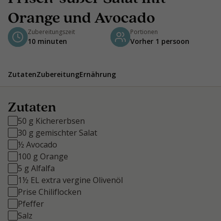
Orange und Avocado
Zubereitungszeit
Portionen
10 minuten
Vorher 1 persoon
Zutaten
Zubereitung
Ernährung
Zutaten
50 g Kichererbsen
30 g gemischter Salat
½ Avocado
100 g Orange
5 g Alfalfa
1½ EL extra vergine Olivenöl
Prise Chiliflocken
Pfeffer
Salz