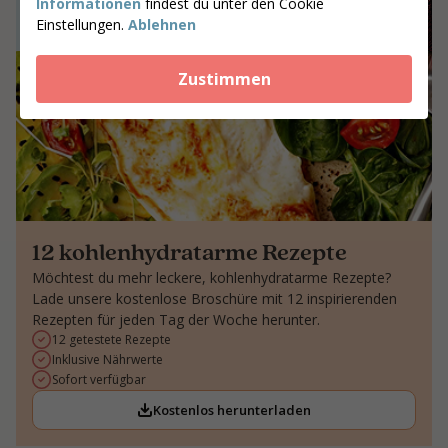
Informationen
findest du unter den Cookie
Einstellungen.
Ablehnen
Zustimmen
12 kohlenhydratarme Rezepte
Möchtest du mehr leckere, kohlenhydratarme Rezepte?
Lade unsere kostenlose Broschüre mit 12 inspirierenden
Rezepten für jeden Tag der Woche herunter.
12 getestete Rezepte
Inklusive Nährwerte
Sofort verfügbar
Kostenlos herunterladen