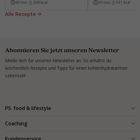
40 min.
369 kcal
20 min.
531 kcal
Alle Rezepte
Abonnieren Sie jetzt unseren Newsletter
Melde dich für unseren Newsletter an. So erhältst du
wöchentlich Rezepte und Tipps für einen kohlenhydratarmen
Lebensstil.
PS. food & lifestyle
PS. Programm
Coaching
Kohlenhydratarme Rezepte
Einen Coach finden
Kundenservice
Kundenerfolge