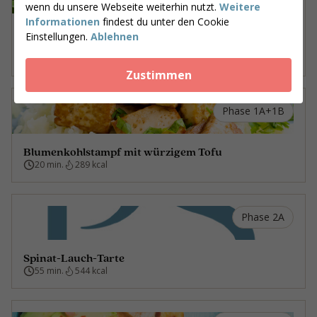
wenn du unsere Webseite weiterhin nutzt.
Weitere
Informationen
findest du unter den Cookie
Rucola mit Ziegenkäse, frischer Feige und
Einstellungen.
Ablehnen
Pekannüssen
5 min.
401 kcal
Zustimmen
Phase 1A+1B
Blumenkohlstampf mit würzigem Tofu
20 min.
289 kcal
Phase 2A
Spinat-Lauch-Tarte
55 min.
544 kcal