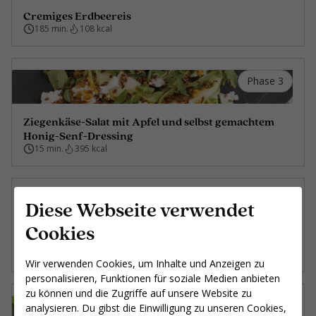
Cremiges Erdbeereis
185 min.
108 kcal
Phase 3
Ziegenkäse-Salat mit Apfel und selbst gemachtem
Honig-Senf-Dressing
15 min.
395 kcal
Phase 2A
Diese Webseite verwendet
Cookies
Schweinefilet auf Bett aus gegrilltem Gemüse
40 min.
436 kcal
Wir verwenden Cookies, um Inhalte und Anzeigen zu
personalisieren, Funktionen für soziale Medien anbieten
zu können und die Zugriffe auf unsere Website zu
Phase 2B
analysieren. Du gibst die Einwilligung zu unseren Cookies,