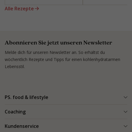
Alle Rezepte
Abonnieren Sie jetzt unseren Newsletter
Melde dich für unseren Newsletter an. So erhältst du
wöchentlich Rezepte und Tipps für einen kohlenhydratarmen
Lebensstil.
PS. food & lifestyle
PS. Programm
Coaching
Kohlenhydratarme Rezepte
Einen Coach finden
Kundenservice
Kundenerfolge
Kundenerfolge