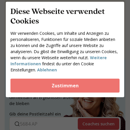
19.3 g
Fett
Diese Webseite verwendet
Cookies
15.9 g
Kohlenhydrate
Wir verwenden Cookies, um Inhalte und Anzeigen zu
6.5 g
Ballaststoffe
personalisieren, Funktionen für soziale Medien anbieten
zu können und die Zugriffe auf unsere Website zu
40 g
Eiweiß
analysieren. Du gibst die Einwilligung zu unseren Cookies,
wenn du unsere Webseite weiterhin nutzt.
Weitere
Informationen
findest du unter den Cookie
Gemeinsam an
Einstellungen.
Ablehnen
Ergebnissen arbeiten,
die bleiben
Zustimmen
Gemeinsam an Ergebnissen arbeiten,
die bleiben
Gib deine Postleitzahl ein
Coaches suchen