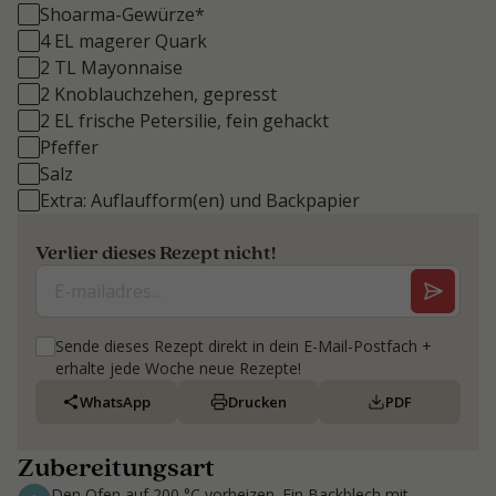
Shoarma-Gewürze*
4 EL magerer Quark
2 TL Mayonnaise
2 Knoblauchzehen, gepresst
2 EL frische Petersilie, fein gehackt
Pfeffer
Salz
Extra: Auflaufform(en) und Backpapier
Verlier dieses Rezept nicht!
Sende dieses Rezept direkt in dein E-Mail-Postfach +
erhalte jede Woche neue Rezepte!
WhatsApp
Drucken
PDF
Zubereitungsart
Den Ofen auf 200 °C vorheizen. Ein Backblech mit