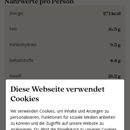
Nährwerte pro Person
271 kcal
Energie
16.5 g
Fett
9.5 g
Kohlenhydrate
4.4 g
Ballaststoffe
18.2 g
Eiweiß
Diese Webseite verwendet
Gemeinsam an
Cookies
Ergebnissen arbeiten,
die bleiben
Wir verwenden Cookies, um Inhalte und Anzeigen zu
personalisieren, Funktionen für soziale Medien anbieten
Gemeinsam an Ergebnissen arbeiten,
zu können und die Zugriffe auf unsere Website zu
die bleiben
analysieren. Du gibst die Einwilligung zu unseren Cookies,