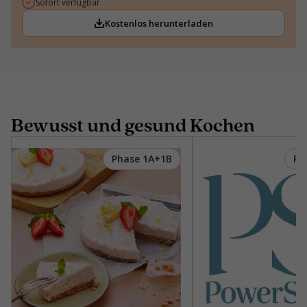
Sofort verfügbar
Kostenlos herunterladen
Bewusst und gesund Kochen
Phase 1A+1B
Ph