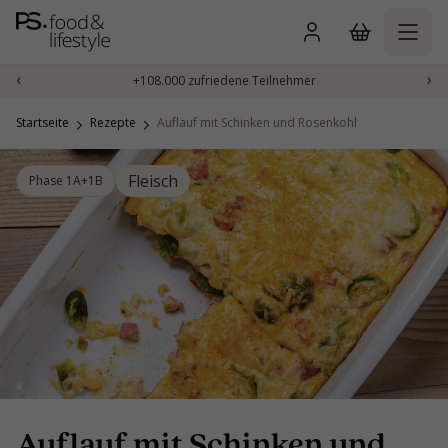
Zum
Inhalt
springen
‹
›
+108.000 zufriedene Teilnehmer
Startseite
Rezepte
Auflauf mit Schinken und Rosenkohl
Fleisch
Phase 1A+1B
Auflauf mit Schinken und