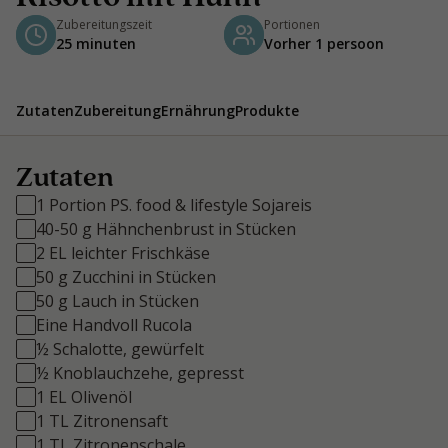
Zubereitungszeit
Portionen
25 minuten
Vorher 1 persoon
Zutaten
Zubereitung
Ernährung
Produkte
Zutaten
1 Portion PS. food & lifestyle Sojareis
40-50 g Hähnchenbrust in Stücken
2 EL leichter Frischkäse
50 g Zucchini in Stücken
50 g Lauch in Stücken
Eine Handvoll Rucola
½ Schalotte, gewürfelt
½ Knoblauchzehe, gepresst
1 EL Olivenöl
1 TL Zitronensaft
1 TL Zitronenschale