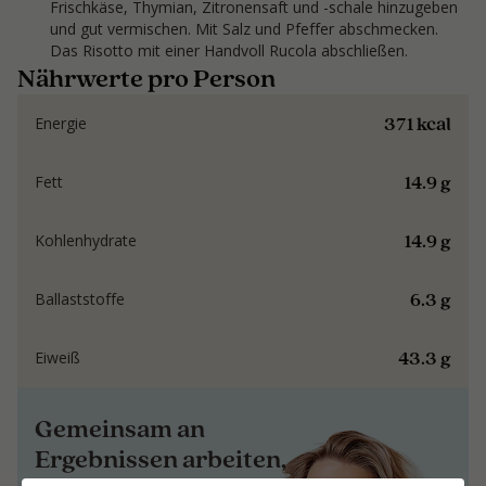
Frischkäse, Thymian, Zitronensaft und -schale hinzugeben
und gut vermischen. Mit Salz und Pfeffer abschmecken.
Das Risotto mit einer Handvoll Rucola abschließen.
Nährwerte pro Person
371 kcal
Energie
14.9 g
Fett
14.9 g
Kohlenhydrate
6.3 g
Ballaststoffe
43.3 g
Eiweiß
Gemeinsam an
Ergebnissen arbeiten,