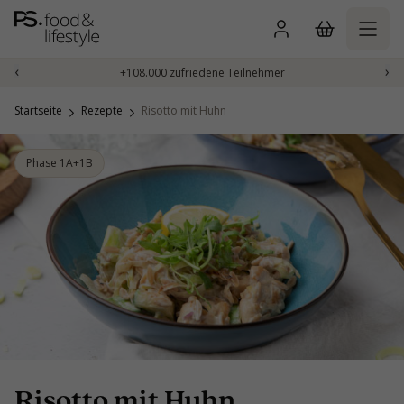
Zum
Inhalt
springen
‹
›
+108.000 zufriedene Teilnehmer
Startseite
Rezepte
Risotto mit Huhn
Phase 1A+1B
Risotto mit Huhn