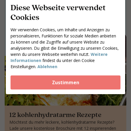
die bleiben
Diese Webseite verwendet
Gemeinsam an Ergebnissen arbeiten,
Cookies
die bleiben
Gib deine Postleitzahl ein
Wir verwenden Cookies, um Inhalte und Anzeigen zu
personalisieren, Funktionen für soziale Medien anbieten
Coaches suchen
zu können und die Zugriffe auf unsere Website zu
analysieren. Du gibst die Einwilligung zu unseren Cookies,
wenn du unsere Webseite weiterhin nutzt.
Weitere
Informationen
findest du unter den Cookie
Einstellungen.
Ablehnen
Zustimmen
12 kohlenhydratarme Rezepte
Möchtest du mehr leckere, kohlenhydratarme Rezepte?
Lade unsere kostenlose Broschüre mit 12 inspirierenden