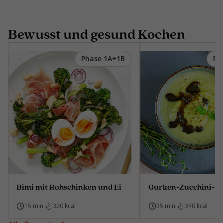
Bewusst und gesund Kochen
Phase 1A+1B
Ph
Bimi mit Rohschinken und Ei
Gurken-Zucchini-S
15 min.
320 kcal
35 min.
340 kcal