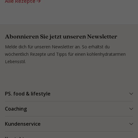
Alle Rezepte
Abonnieren Sie jetzt unseren Newsletter
Melde dich für unseren Newsletter an. So erhältst du
wöchentlich Rezepte und Tipps für einen kohlenhydratarmen
Lebensstil.
PS. food & lifestyle
PS. Programm
Coaching
Kohlenhydratarme Rezepte
Einen Coach finden
Kundenservice
Kundenerfolge
Kundenerfolge
Blogs & Tipps
Bestellung und Lieferung