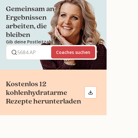
Gemeinsam an
Ergebnissen
arbeiten, die
bleiben
Gib deine Postleitzahl ein
Coaches suchen
Kostenlos 12
kohlenhydratarme
Rezepte herunterladen