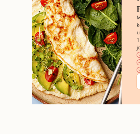
M
k
u
1
j