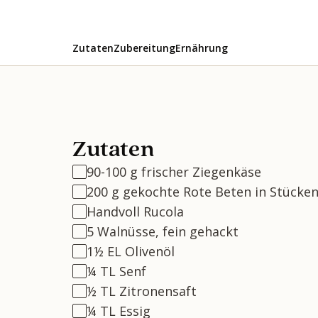
Zutaten
Zubereitung
Ernährung
Zutaten
90-100 g frischer Ziegenkäse
200 g gekochte Rote Beten in Stücke
Handvoll Rucola
5 Walnüsse, fein gehackt
1½ EL Olivenöl
¼ TL Senf
½ TL Zitronensaft
¼ TL Essig