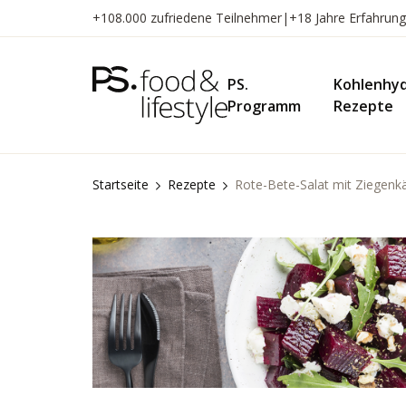
Zum
+108.000 zufriedene Teilnehmer
|
+18 Jahre Erfahrung
Inhalt
springen
PS.
Kohlenhy
Programm
Rezepte
Startseite
Rezepte
Rote-Bete-Salat mit Ziegenkä