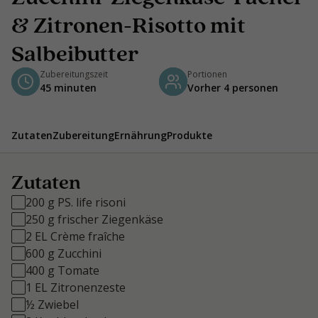
& Zitronen-Risotto mit
Salbeibutter
Zubereitungszeit
Portionen
45 minuten
Vorher 4 personen
Zutaten
Zubereitung
Ernährung
Produkte
Zutaten
200 g PS. life risoni
250 g frischer Ziegenkäse
2 EL Crème fraîche
600 g Zucchini
400 g Tomate
1 EL Zitronenzeste
½ Zwiebel