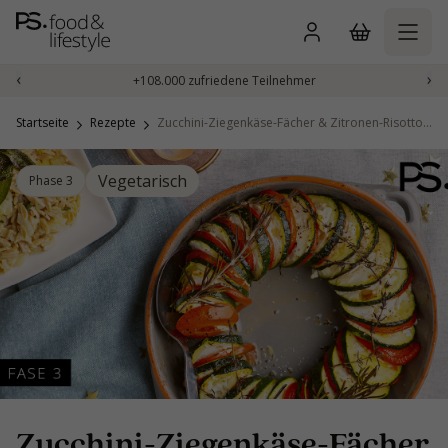
Zum
Inhalt
springen
‹
›
+108.000 zufriedene Teilnehmer
Startseite
Rezepte
Zucchini-Ziegenkäse-Fächer & Zitronen-Risotto mit Salbeibutter
Vegetarisch
Phase 3
Zucchini-Ziegenkäse-Fächer