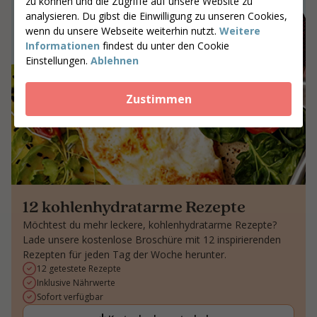
Gib deine Postleitzahl ein
zu können und die Zugriffe auf unsere Website zu
analysieren. Du gibst die Einwilligung zu unseren Cookies,
Coaches suchen
wenn du unsere Webseite weiterhin nutzt.
Weitere
Informationen
findest du unter den Cookie
Einstellungen.
Ablehnen
Zustimmen
12 kohlenhydratarme Rezepte
Möchtest du mehr leckere, kohlenhydratarme Rezepte?
Lade unsere kostenlose Broschüre mit 12 inspirierenden
Rezepten für jeden Tag der Woche herunter.
12 getestete Rezepte
Inklusive Nährwerte
Sofort verfügbar