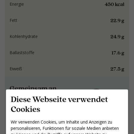
450 kcal
Energie
22.9 g
Fett
24.9 g
Kohlenhydrate
17.6 g
Ballaststoffe
27.5 g
Eiweiß
Gemeinsam an
Ergebnissen arbeiten,
Diese Webseite verwendet
die bleiben
Cookies
Gemeinsam an Ergebnissen arbeiten,
Wir verwenden Cookies, um Inhalte und Anzeigen zu
die bleiben
personalisieren, Funktionen für soziale Medien anbieten