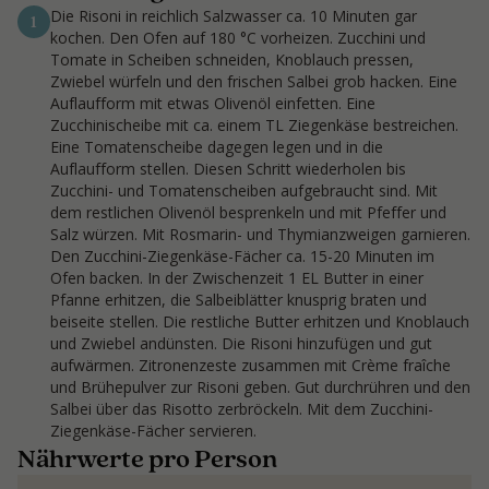
Die Risoni in reichlich Salzwasser ca. 10 Minuten gar
1
kochen. Den Ofen auf 180 °C vorheizen. Zucchini und
Tomate in Scheiben schneiden, Knoblauch pressen,
Zwiebel würfeln und den frischen Salbei grob hacken. Eine
Auflaufform mit etwas Olivenöl einfetten. Eine
Zucchinischeibe mit ca. einem TL Ziegenkäse bestreichen.
Eine Tomatenscheibe dagegen legen und in die
Auflaufform stellen. Diesen Schritt wiederholen bis
Zucchini- und Tomatenscheiben aufgebraucht sind. Mit
dem restlichen Olivenöl besprenkeln und mit Pfeffer und
Salz würzen. Mit Rosmarin- und Thymianzweigen garnieren.
Den Zucchini-Ziegenkäse-Fächer ca. 15-20 Minuten im
Ofen backen. In der Zwischenzeit 1 EL Butter in einer
Pfanne erhitzen, die Salbeiblätter knusprig braten und
beiseite stellen. Die restliche Butter erhitzen und Knoblauch
und Zwiebel andünsten. Die Risoni hinzufügen und gut
aufwärmen. Zitronenzeste zusammen mit Crème fraîche
und Brühepulver zur Risoni geben. Gut durchrühren und den
Salbei über das Risotto zerbröckeln. Mit dem Zucchini-
Ziegenkäse-Fächer servieren.
Nährwerte pro Person