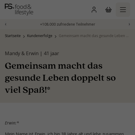
Zum
Inhalt
springen
‹
›
+108.000 zufriedene Teilnehmer
Startseite
Kundenerfolge
Gemeinsam macht das gesunde Leben doppelt so viel Spaß!*
Mandy & Erwin | 41 jaar
Gemeinsam macht das
gesunde Leben doppelt so
viel Spaß!*
Erwin:*
Mein Name ist Erwin, ich bin 38 Jahre alt und lebe zusammen