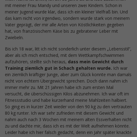
mit meiner Frau Mandy und unseren zwei Kindern. Schon in
meiner Jugend wurde klar, dass ich ein kleiner Vielfraß bin. Und
das kam nicht von irgendwo, sondern wurde stark von meinem
Vater geprägt, der mir alle Arten von Köstlichkeiten gegeben
hat, von französischem Käse bis zu gebratener Leber mit
Zwiebeln.
Bis ich 18 war, litt ich nicht sonderlich unter diesem „Lebensstil“,
aber als ich mich entschied, mit dem Wettkampfschwimmen
aufzuhören, stellte sich heraus,
dass mein Gewicht durch
Training ziemlich gut in Schach gehalten wurde.
Ich war
ein ziemlich kräftiger Junge, aber zum Glück konnte man damals
nicht von echtem Übergewicht sprechen. Doch dann nahm ich
immer mehr zu. Mit 21 Jahren habe ich zum ersten Mal
versucht, die überschüssigen Kilos abzunehmen. Ich war oft im
Fitnessstudio und habe kurzerhand meine Mahlzeiten halbiert.
So ging es in kurzer Zeit wieder von den 90 kg zu den vertrauten
80 kg runter. Ich war sehr zufrieden mit diesem Gewicht und
nahm auch nach 3 Wochen mit meinem alten Essverhalten nicht
zu und dachte mir, dass ich es mit der Welt aufnehmen könnte.
Leider habe ich hier falsch gedacht, denn ein Jahr später knackte