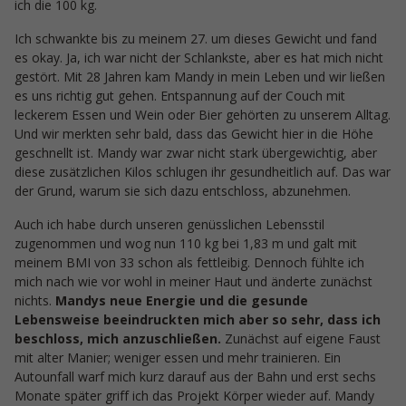
ich die 100 kg.
Ich schwankte bis zu meinem 27. um dieses Gewicht und fand
es okay. Ja, ich war nicht der Schlankste, aber es hat mich nicht
gestört. Mit 28 Jahren kam Mandy in mein Leben und wir ließen
es uns richtig gut gehen. Entspannung auf der Couch mit
leckerem Essen und Wein oder Bier gehörten zu unserem Alltag.
Und wir merkten sehr bald, dass das Gewicht hier in die Höhe
geschnellt ist. Mandy war zwar nicht stark übergewichtig, aber
diese zusätzlichen Kilos schlugen ihr gesundheitlich auf. Das war
der Grund, warum sie sich dazu entschloss, abzunehmen.
Auch ich habe durch unseren genüsslichen Lebensstil
zugenommen und wog nun 110 kg bei 1,83 m und galt mit
meinem BMI von 33 schon als fettleibig. Dennoch fühlte ich
mich nach wie vor wohl in meiner Haut und änderte zunächst
nichts.
Mandys neue Energie und die gesunde
Lebensweise beeindruckten mich aber so sehr, dass ich
beschloss, mich anzuschließen.
Zunächst auf eigene Faust
mit alter Manier; weniger essen und mehr trainieren. Ein
Autounfall warf mich kurz darauf aus der Bahn und erst sechs
Monate später griff ich das Projekt Körper wieder auf. Mandy