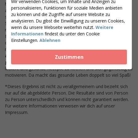
Wir verwenden Cookies, um Inhalte und Anzeigen zu
halten. Ich kann wieder ein Stück Kuchen genießen, ohne gleich
personalisieren, Funktionen für soziale Medien anbieten
auf der Waage die Klatsche dafür zu kassieren. Das hatte ich
zu können und die Zugriffe auf unsere Website zu
seit meiner Jugend nicht mehr geschafft!
analysieren. Du gibst die Einwilligung zu unseren Cookies,
So habe ich auch meinen Mann Erwin angesteckt, denn
wenn du unsere Webseite weiterhin nutzt.
Weitere
nachdem er sah, dass ich meine neuen
Informationen
findest du unter den Cookie
Ernährungsgewohnheiten und damit auch das Gewicht
Einstellungen.
Ablehnen
dauerhaft und ohne Probleme beibehalten konnte, wurde er
richtig neugierig. Anfangs zögerte er noch,
aber heute ist
auch unser gesunder Lebensstil zu seinem eigenen
Zustimmen
geworden.
Für mich ist es natürlich total schön, gemeinsam
leckere und gesunde Rezepte zu kochen und sich gegenseitig zu
motivieren. Da macht das gesunde Leben doppelt so viel Spaß!
*Dieses Ergebnis ist nicht zu verallgemeinern und bezieht sich
nur auf die abgebildete Person. Die Resultate sind von Person
zu Person unterschiedlich und können nicht garantiert werden.
Für weitere Informationen verweisen wir dich auf unser
Impressum.