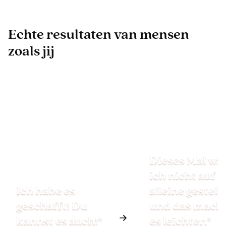
Echte resultaten van mensen
zoals jij
Dieses Mal wa
ich nicht auf 
Ich habe es
alleine gestellt
geschafft! Du
und das mach
kannst es auch!*
es leichter.*