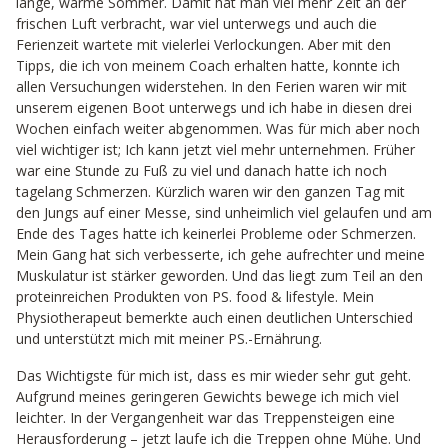
lange, warme Sommer. Damit hat man viel mehr Zeit an der
frischen Luft verbracht, war viel unterwegs und auch die
Ferienzeit wartete mit vielerlei Verlockungen. Aber mit den
Tipps, die ich von meinem Coach erhalten hatte, konnte ich
allen Versuchungen widerstehen. In den Ferien waren wir mit
unserem eigenen Boot unterwegs und ich habe in diesen drei
Wochen einfach weiter abgenommen. Was für mich aber noch
viel wichtiger ist; Ich kann jetzt viel mehr unternehmen. Früher
war eine Stunde zu Fuß zu viel und danach hatte ich noch
tagelang Schmerzen. Kürzlich waren wir den ganzen Tag mit
den Jungs auf einer Messe, sind unheimlich viel gelaufen und am
Ende des Tages hatte ich keinerlei Probleme oder Schmerzen.
Mein Gang hat sich verbesserte, ich gehe aufrechter und meine
Muskulatur ist stärker geworden. Und das liegt zum Teil an den
proteinreichen Produkten von PS. food & lifestyle. Mein
Physiotherapeut bemerkte auch einen deutlichen Unterschied
und unterstützt mich mit meiner PS.-Ernährung.
Das Wichtigste für mich ist, dass es mir wieder sehr gut geht.
Aufgrund meines geringeren Gewichts bewege ich mich viel
leichter. In der Vergangenheit war das Treppensteigen eine
Herausforderung – jetzt laufe ich die Treppen ohne Mühe. Und