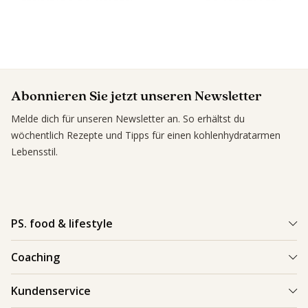
Abonnieren Sie jetzt unseren Newsletter
Melde dich für unseren Newsletter an. So erhältst du
wöchentlich Rezepte und Tipps für einen kohlenhydratarmen
Lebensstil.
PS. food & lifestyle
PS. Programm
Coaching
Kohlenhydratarme Rezepte
Einen Coach finden
Kundenservice
Kundenerfolge
Kundenerfolge