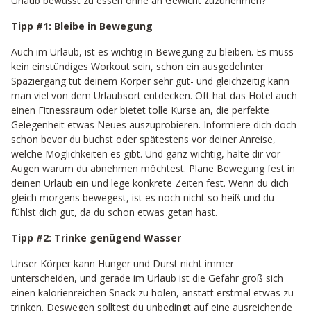
Urlaub bewusst zu essen ohne an Gewicht zuzunehmen?
Tipp #1: Bleibe in Bewegung
Auch im Urlaub, ist es wichtig in Bewegung zu bleiben. Es muss
kein einstündiges Workout sein, schon ein ausgedehnter
Spaziergang tut deinem Körper sehr gut- und gleichzeitig kann
man viel von dem Urlaubsort entdecken. Oft hat das Hotel auch
einen Fitnessraum oder bietet tolle Kurse an, die perfekte
Gelegenheit etwas Neues auszuprobieren. Informiere dich doch
schon bevor du buchst oder spätestens vor deiner Anreise,
welche Möglichkeiten es gibt. Und ganz wichtig, halte dir vor
Augen warum du abnehmen möchtest. Plane Bewegung fest in
deinen Urlaub ein und lege konkrete Zeiten fest. Wenn du dich
gleich morgens bewegest, ist es noch nicht so heiß und du
fühlst dich gut, da du schon etwas getan hast.
Tipp #2: Trinke genügend Wasser
Unser Körper kann Hunger und Durst nicht immer
unterscheiden, und gerade im Urlaub ist die Gefahr groß sich
einen kalorienreichen Snack zu holen, anstatt erstmal etwas zu
trinken. Deswegen solltest du unbedingt auf eine ausreichende