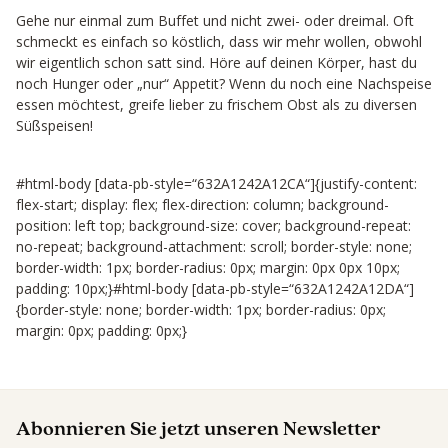
Gehe nur einmal zum Buffet und nicht zwei- oder dreimal. Oft
schmeckt es einfach so köstlich, dass wir mehr wollen, obwohl
wir eigentlich schon satt sind. Höre auf deinen Körper, hast du
noch Hunger oder „nur“ Appetit? Wenn du noch eine Nachspeise
essen möchtest, greife lieber zu frischem Obst als zu diversen
Süßspeisen!
#html-body [data-pb-style=“632A1242A12CA“]{justify-content:
flex-start; display: flex; flex-direction: column; background-
position: left top; background-size: cover; background-repeat:
no-repeat; background-attachment: scroll; border-style: none;
border-width: 1px; border-radius: 0px; margin: 0px 0px 10px;
padding: 10px;}#html-body [data-pb-style=“632A1242A12DA“]
{border-style: none; border-width: 1px; border-radius: 0px;
margin: 0px; padding: 0px;}
Abonnieren Sie jetzt unseren Newsletter