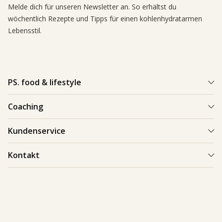
Melde dich für unseren Newsletter an. So erhältst du
wöchentlich Rezepte und Tipps für einen kohlenhydratarmen
Lebensstil.
PS. food & lifestyle
PS. Programm
Coaching
Kohlenhydratarme Rezepte
Einen Coach finden
Kundenservice
Kundenerfolge
Kundenerfolge
Blogs & Tipps
Bestellung und Lieferung
Kontakt
Blogs & Tipps
Produkte
Bezahlung
Als Coach starten
Kontakt
Feedback
089 248 82 95-0
Garantie
info.de@psfoodandlifestyle.com
Warenrücksendungen