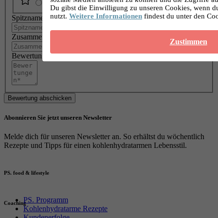
Du gibst die Einwilligung zu unseren Cookies, wenn d
nutzt.
Weitere Informationen
findest du unter den Co
Spitzname
Zusammenfassung
Zustimmen
Bewertungen
Bewertung abschicken
Abonnieren Sie jetzt unseren Newsletter
Melde dich für unseren Newsletter an. So erhältst du wöchentlich
Rezepte und Tipps für einen kohlenhydratarmen Lebensstil.
PS. food & lifestyle
PS. Programm
Coaching
Kohlenhydratarme Rezepte
Kundenerfolge