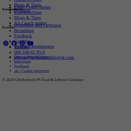
Blogs & Tipps
Einen Coach finden
Kundenservice
Produkte
Kundenerfolge
Blogs & Tipps
Als Coach starten
Bestellung und Lieferung
Kontakt
Bezahlung
Feedback
Garantie
Warenrücksendungen
Kontakt
089 248 82 95-0
Datenschutzerklärung
info.de@psfoodandlifestyle.com
Impressum
Feedback
.de | Cookie statement
© 2026 Urheberrecht PS Food & Lifestyle Germany