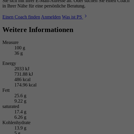
Sie sich mit Ihrer E-Mail-Adresse an. Oder suchen Sie einen Coach
in Ihrer Nähe für eine persönliche Beratung.
Einen Coach finden
Anmelden
Was ist PS
Weitere Informationen
Measure
100 g
36 g
Energy
2033 kJ
731.88 kJ
486 kcal
174.96 kcal
Fett
25.6 g
9.22 g
saturated
17.4 g
6.26 g
Kohlenhydrate
13.9 g
5 g