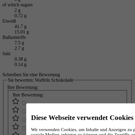
of which sugars
2 g
0.72 g
Eiweiß
41.7 g
15.01 g
Ballaststoffe
7.5 g
2.7 g
Salz
0.38 g
0.14 g
Schreiben Sie eine Bewertung
Sie bewerten:
Waffeln Schokolade
Ihre Bewertung:
Ihre Bewertung:
Diese Webseite verwendet Cookies
Wir verwenden Cookies, um Inhalte und Anzeigen zu pe
soziale Medien anbieten zu können und die Zugriffe au