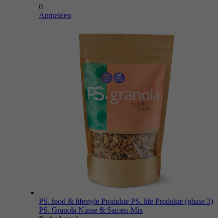
0
Anmelden
PS. food & lifestyle Produkte
PS. life Produkte (phase 3)
PS. Granola Nüsse & Samen-Mix