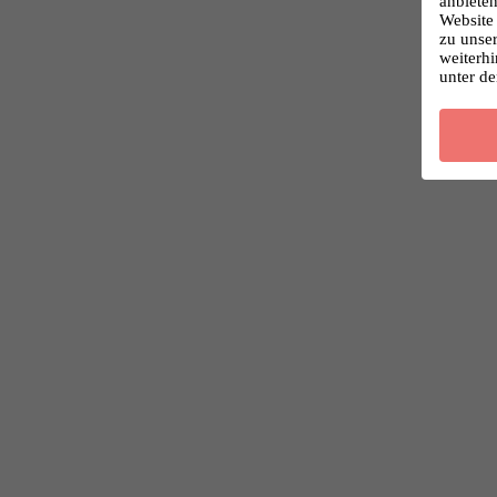
anbieten
Website 
zu unse
weiterhi
unter d