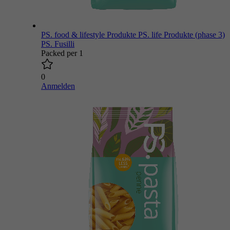
PS. food & lifestyle Produkte
PS. life Produkte (phase 3)
PS. Fusilli
Packed per 1
0
Anmelden