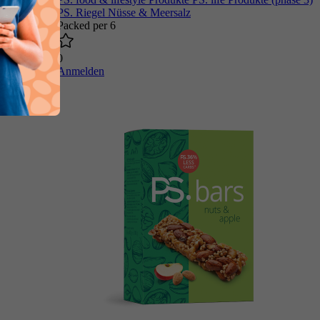
PS. Riegel Nüsse & Meersalz
Packed per 6
0
Anmelden