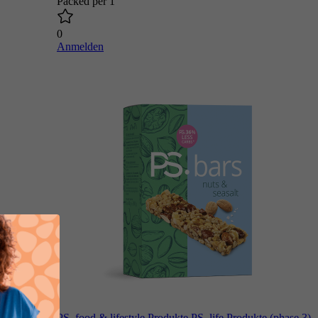
Packed per 1
0
Anmelden
PS. food & lifestyle Produkte
PS. life Produkte (phase 3)