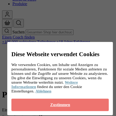
Produkte
Suchen
Einen Coach finden
+108.000 zufriedene Teilnehmer
+18 Jahre Erfahrung
Diese Webseite verwendet Cookies
Kontakt
FAQ
Wir verwenden Cookies, um Inhalte und Anzeigen zu
Coach werden
personalisieren, Funktionen für soziale Medien anbieten zu
können und die Zugriffe auf unsere Website zu analysieren.
Startseite
Du gibst die Einwilligung zu unseren Cookies, wenn du
>
PS. food & lifestyle Produkte
unsere Webseite weiterhin nutzt.
Weitere
Informationen
findest du unter den Cookie
Einstellungen.
Ablehnen
PS. food & lifestyle Produkte
Zustimmen
Einkaufen nach