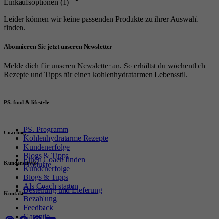
Einkaufsoptionen
(1)
Leider können wir keine passenden Produkte zu ihrer Auswahl
finden.
Abonnieren Sie jetzt unseren Newsletter
Melde dich für unseren Newsletter an. So erhältst du wöchentlich
Rezepte und Tipps für einen kohlenhydratarmen Lebensstil.
PS. food & lifestyle
PS. Programm
Coaching
Kohlenhydratarme Rezepte
Kundenerfolge
Blogs & Tipps
Einen Coach finden
Kundenservice
Produkte
Kundenerfolge
Blogs & Tipps
Als Coach starten
Bestellung und Lieferung
Kontakt
Bezahlung
Feedback
Garantie