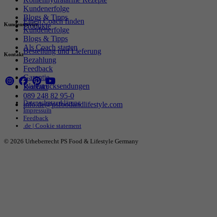
Kundenerfolge
Blogs & Tipps
Einen Coach finden
Kundenservice
Produkte
Kundenerfolge
Blogs & Tipps
Als Coach starten
Bestellung und Lieferung
Kontakt
Bezahlung
Feedback
Garantie
Warenrücksendungen
Kontakt
089 248 82 95-0
Datenschutzerklärung
info.de@psfoodandlifestyle.com
Impressum
Feedback
.de | Cookie statement
© 2026 Urheberrecht PS Food & Lifestyle Germany