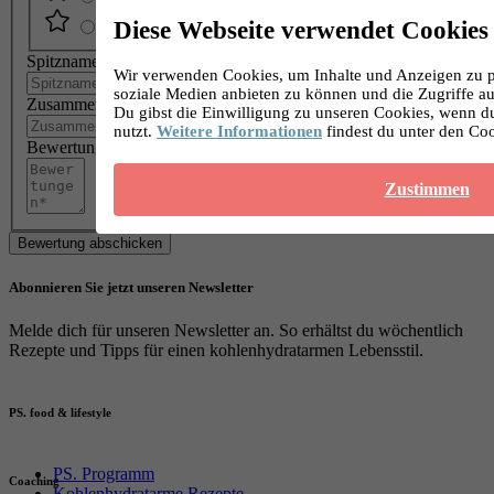
Diese Webseite verwendet Cookies
Spitzname
Wir verwenden Cookies, um Inhalte und Anzeigen zu pe
soziale Medien anbieten zu können und die Zugriffe au
Zusammenfassung
Du gibst die Einwilligung zu unseren Cookies, wenn d
nutzt.
Weitere Informationen
findest du unter den Co
Bewertungen
Zustimmen
Bewertung abschicken
Abonnieren Sie jetzt unseren Newsletter
Melde dich für unseren Newsletter an. So erhältst du wöchentlich
Rezepte und Tipps für einen kohlenhydratarmen Lebensstil.
PS. food & lifestyle
PS. Programm
Coaching
Kohlenhydratarme Rezepte