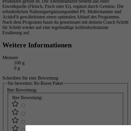
Produkten gefüllt ist. Die Abendmahlzeit besteht aus einer
Eiweißquelle (Fleisch, Fisch oder Ei), ergänzt durch Gemüse. Die
erforderlichen Nahrungsergänzungsmittel PS. Multivitamine und
AcidoFit gewährleisten einen optimalen Ablauf des Programms.
Nach dem Programm baust du gemeinsam mit deinem Coach Schritt
für Schritt wieder auf eine regelmäßige kohlenhydratarme
Ernährung auf.
Weitere Informationen
Measure
100 g
0 g
Schreiben Sie eine Bewertung
Sie bewerten:
Re-Boost Paket
Ihre Bewertung:
Ihre Bewertung: