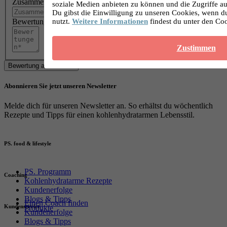
Zusammenfassung
soziale Medien anbieten zu können und die Zugriffe au
Du gibst die Einwilligung zu unseren Cookies, wenn d
nutzt.
Weitere Informationen
findest du unter den Co
Bewertungen
Zustimmen
Bewertung abschicken
Abonnieren Sie jetzt unseren Newsletter
Melde dich für unseren Newsletter an. So erhältst du wöchentlich
Rezepte und Tipps für einen kohlenhydratarmen Lebensstil.
PS. food & lifestyle
PS. Programm
Coaching
Kohlenhydratarme Rezepte
Kundenerfolge
Blogs & Tipps
Einen Coach finden
Kundenservice
Produkte
Kundenerfolge
Blogs & Tipps