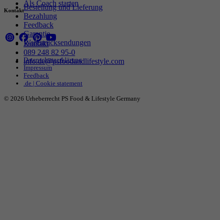
Als Coach starten
Bestellung und Lieferung
Kontakt
Bezahlung
Feedback
Garantie
Warenrücksendungen
Kontakt
089 248 82 95-0
Datenschutzerklärung
info.de@psfoodandlifestyle.com
Impressum
Feedback
.de | Cookie statement
© 2026 Urheberrecht PS Food & Lifestyle Germany