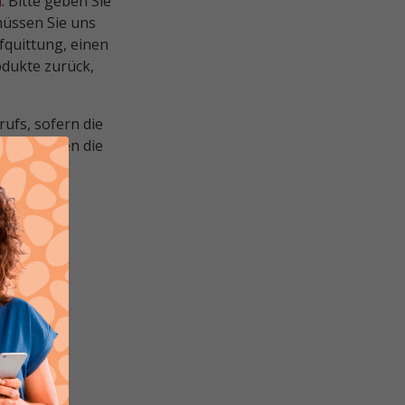
m
. Bitte geben Sie
müssen Sie uns
fquittung, einen
odukte zurück,
ufs, sofern die
den, werden die
üngliche