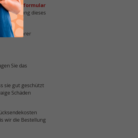
Widerrufsformular
e Verwendung dieses
beitung Ihrer
gen Sie das
s sie gut geschützt
twaige Schäden
 Rücksendekosten
s wir die Bestellung