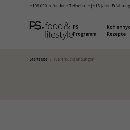
Zum
+108.000 zufriedene Teilnehmer
|
+18 Jahre Erfahrung
Inhalt
springen
PS.
Kohlenhy
Programm
Rezepte
Startseite
Warenrücksendungen