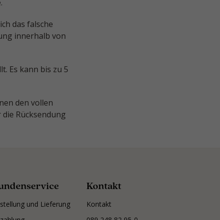
.
ich das falsche
lung innerhalb von
t. Es kann bis zu 5
hnen den vollen
ür die Rücksendung
undenservice
Kontakt
stellung und Lieferung
Kontakt
zahlung
089 248 82 95-0