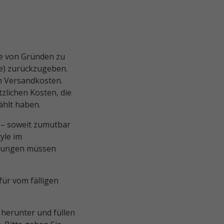
be von Gründen zu
(e) zurückzugeben.
ch Versandkosten.
zlichen Kosten, die
ählt haben.
 – soweit zumutbar
yle im
ckungen müssen
ür vom fälligen
herunter und füllen