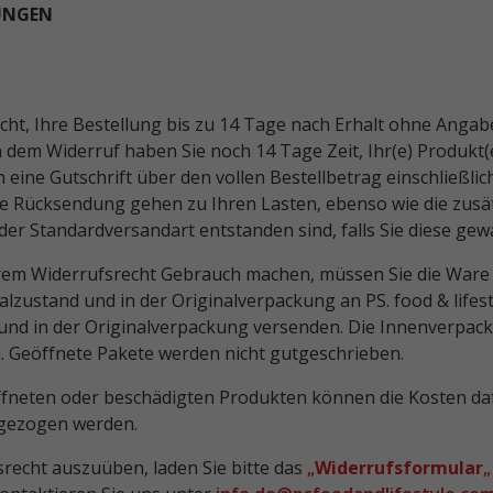
UNGEN
cht, Ihre Bestellung bis zu 14 Tage nach Erhalt ohne Anga
 dem Widerruf haben Sie noch 14 Tage Zeit, Ihr(e) Produkt
n eine Gutschrift über den vollen Bestellbetrag einschließli
ie Rücksendung gehen zu Ihren Lasten, ebenso wie die zusät
er Standardversandart entstanden sind, falls Sie diese gew
rem Widerrufsrecht Gebrauch machen, müssen Sie die Ware
nalzustand und in der Originalverpackung an PS. food & lifest
 und in der Originalverpackung versenden. Die Innenverpa
. Geöffnete Pakete werden nicht gutgeschrieben.
ffneten oder beschädigten Produkten können die Kosten daf
gezogen werden.
recht auszuüben, laden Sie bitte das
„
Widerrufsformular
„