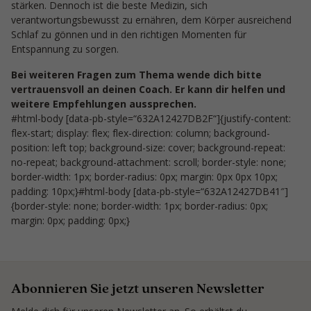
stärken. Dennoch ist die beste Medizin, sich
verantwortungsbewusst zu ernähren, dem Körper ausreichend
Schlaf zu gönnen und in den richtigen Momenten für
Entspannung zu sorgen.
Bei weiteren Fragen zum Thema wende dich bitte
vertrauensvoll an deinen Coach. Er kann dir helfen und
weitere Empfehlungen aussprechen.
#html-body [data-pb-style=“632A12427DB2F“]{justify-content:
flex-start; display: flex; flex-direction: column; background-
position: left top; background-size: cover; background-repeat:
no-repeat; background-attachment: scroll; border-style: none;
border-width: 1px; border-radius: 0px; margin: 0px 0px 10px;
padding: 10px;}#html-body [data-pb-style=“632A12427DB41″]
{border-style: none; border-width: 1px; border-radius: 0px;
margin: 0px; padding: 0px;}
Abonnieren Sie jetzt unseren Newsletter