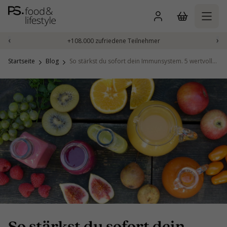
Zum
Inhalt
springen
‹
›
+108.000 zufriedene Teilnehmer
Startseite
Blog
So stärkst du sofort dein Immunsystem. 5 wertvolle Tipps von unserer Ernährungswissenschaftlerin Hylke Boelens.
So stärkst du sofort dein