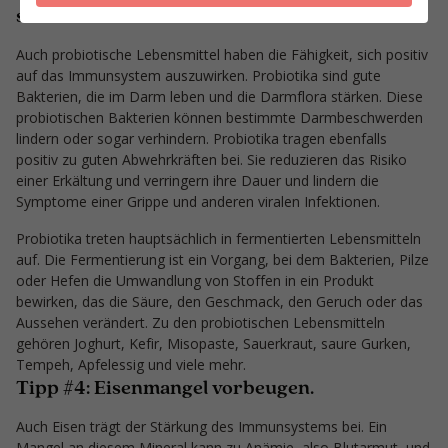
setzen.
Auch probiotische Lebensmittel haben die Fähigkeit, sich positiv
auf das Immunsystem auszuwirken. Probiotika sind gute
Bakterien, die im Darm leben und die Darmflora stärken. Diese
probiotischen Bakterien können bestimmte Darmbeschwerden
lindern oder sogar verhindern. Probiotika tragen ebenfalls
positiv zu guten Abwehrkräften bei. Sie reduzieren das Risiko
einer Erkältung und verringern ihre Dauer und lindern die
Symptome einer Grippe und anderen viralen Infektionen.
Probiotika treten hauptsächlich in fermentierten Lebensmitteln
auf. Die Fermentierung ist ein Vorgang, bei dem Bakterien, Pilze
oder Hefen die Umwandlung von Stoffen in ein Produkt
bewirken, das die Säure, den Geschmack, den Geruch oder das
Aussehen verändert. Zu den probiotischen Lebensmitteln
gehören Joghurt, Kefir, Misopaste, Sauerkraut, saure Gurken,
Tempeh, Apfelessig und viele mehr.
Tipp #4: Eisenmangel vorbeugen.
Auch Eisen trägt der Stärkung des Immunsystems bei. Ein
Mangel an diesem Mineral kann zu Anämie, also Blutarmut, und