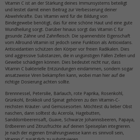
Vitamin C ist an der Stärkung deines Immunsystems beteiligt
und leistet damit einen Beitrag zur Verbesserung deiner
Abwehrkräfte. Das Vitamin wird für die Bildung von
Bindegewebe benötigt, das für eine schöne Haut und eine gute
Wundheilung sorgt. Darüber hinaus sorgt das Vitamin C für
gesunde Zähne und Zahnfleisch. Die spannendste Eigenschaft
vom Allround-Vitamin ist jedoch seine Funktion als Antioxidans.
Antioxidantien schützen den Körper vor freien Radikalen. Dies
sind aggressive Substanzen, die in ungünstigen Fällen Zellen und
Gewebe schädigen können. Dies bedeutet nicht nur, dass
Vitamin C bakterielle Entzündungen eindämmen, sondern sogar
ansatzweise Viren bekämpfen kann, wobei man hier auf die
richtige Dosierung achten sollte.
Brennnessel, Petersilie, Bärlauch, rote Paprika, Rosenkohl,
Grünkohl, Brokkoli und Spinat gehören zu den Vitamin-C-
reichsten Kräuter- und Gemüsesorten. Möchtest du lieber Obst
naschen, dann solltest du Acerola, Hagebutten,
Sanddornbeerensaft, Guave, Schwarze Johannisbeeren, Papaya,
Erdbeeren und Zitrusfrüchte auf deinen Speiseplan integrieren.
Je nach der eigenen Ernährungsweise kann es sinnvoll sein,
Vitamin C zusätzlich zu substituieren.