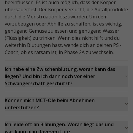
beeinflussen. Es ist auch möglich, dass der Körper
übersäuert ist. Der Körper versucht, die Abfallprodukte
durch die Menstruation loszuwerden. Um dem
vorzubeugen oder Abhilfe zu schaffen, ist es wichtig,
genügend Gemüse zu essen und genügend Wasser
(Flüssigkeit) zu trinken. Wenn dies nicht hilft und du
weiterhin Blutungen hast, wende dich an deinen PS.-
Coach, ob es ratsam ist, in Phase 2A zu wechseln.
Ich habe eine Zwischenblutung, woran kann das
liegen? Und bin ich dann noch vor einer
Schwangerschaft geschützt?
Sofern du an deine Verhütung denkst, bist du auch in
der Ketosephase vor einer Schwangerschaft geschützt.
Können mich MCT-Öle beim Abnehmen
Zwischenblutungen können zwei Ursachen haben:
unterstützen?
Der Körper wird durch die Ketonkörper etwas
MCT-Öle sind mittelkettige Fettsäuren, die den Körper
angesäuert und versucht, sich durch die Blutung davon
mit schneller Energie versorgen und Ketone bilden. Da
Ich leide oft an Blähungen. Woran liegt das und
zu befreien.
dein Körper während der Ketose aus körpereigenen
was kann man dagegen tun?