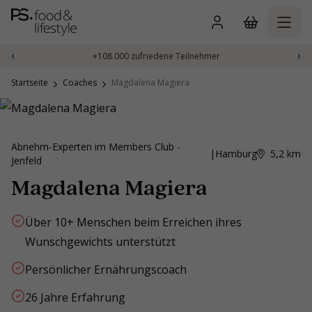
Zum
Inhalt
springen
‹
›
+108.000 zufriedene Teilnehmer
Startseite
Coaches
Magdalena Magiera
Abnehm-Experten im Members Club -
|
Hamburg
5,2
km
Jenfeld
Magdalena Magiera
Über 10+ Menschen beim Erreichen ihres
Wunschgewichts unterstützt
Persönlicher Ernährungscoach
26 Jahre Erfahrung