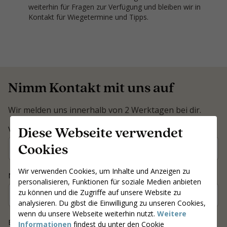
weiterhin für Fragen zur Verfügung und bleiben wir in
Kontakt für Wiegetermine und Tipps.
Nimm Kontakt mit uns auf
Wir melden uns innerhalb von 2 Werktagen bei dir.
Diese Webseite verwendet
Contact
Vorname
*
Coach
Cookies
Wir verwenden Cookies, um Inhalte und Anzeigen zu
Nachname
*
personalisieren, Funktionen für soziale Medien anbieten
zu können und die Zugriffe auf unsere Website zu
analysieren. Du gibst die Einwilligung zu unseren Cookies,
wenn du unsere Webseite weiterhin nutzt.
Weitere
E-mail
*
Informationen
findest du unter den Cookie