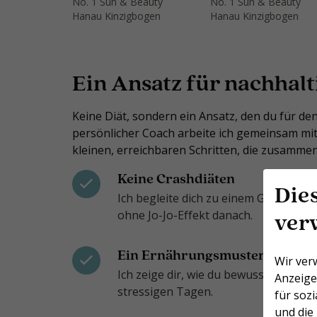
No. 1 Sun & Beauty
No. 1 Sun & Beauty
Hanau Kinzigbogen
Hanau Kinzigbogen
Ein Ansatz für nachhalt
Keine Diät, sondern ein Ansatz, den du für de
persönlicher Coach arbeite ich gemeinsam mit
kleinen, erreichbaren Schritten, die zusamm
Keine Crashdiäten
Die
Ich begleite dich zu einem Gewichtsv
ver
ohne Jo-Jo-Effekt danach.
Ein Ernährungsmuster, das du 
Wir ver
Ich zeige dir, wie du bewusst wählst u
Anzeige
stressigen Tagen.
für soz
und die