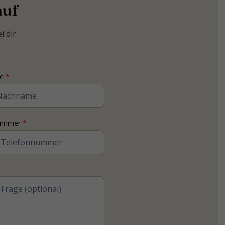
auf
 dir.
me
*
nummer
*