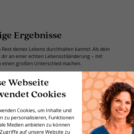
ige Ergebnisse
n Rest deines Lebens durchhalten kannst. Als dein
 dir an einer echten Lebensstiländerung – mit
en einen großen Unterschied machen.
se Webseite
erlust in einem Tempo, das zu deinem Körper passt –
wendet Cookies
durchhältst
wenden Cookies, um Inhalte und
nd Struktur in deinen Alltag bringst – auch an
n zu personalisieren, Funktionen
iale Medien anbieten zu können
 Zugriffe auf unsere Website zu