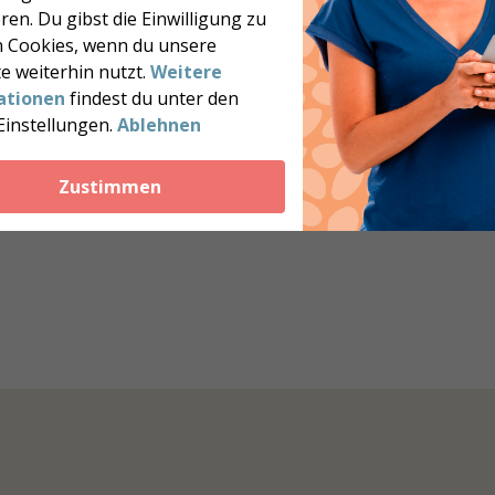
ren. Du gibst die Einwilligung zu
 Cookies, wenn du unsere
ess betrachten wir gemeinsam für ein vollständiges
e weiterhin nutzt.
Weitere
ationen
findest du unter den
Einstellungen.
Ablehnen
s stehe ich weiterhin für Fragen zur Verfügung und
Zustimmen
ine und Tipps.