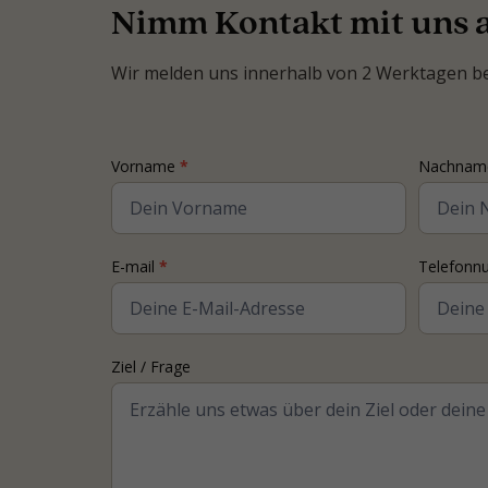
Nimm Kontakt mit uns 
Wir melden uns innerhalb von 2 Werktagen bei
Contact
Vorname
*
Nachna
Coach
E-mail
*
Telefon
Ziel / Frage