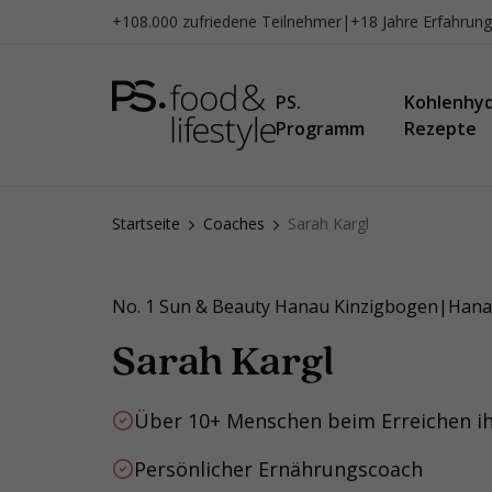
Zum
+108.000 zufriedene Teilnehmer
|
+18 Jahre Erfahrung
Inhalt
springen
PS.
Kohlenhy
Programm
Rezepte
Startseite
Coaches
Sarah Kargl
No. 1 Sun & Beauty Hanau Kinzigbogen
|
Hana
Sarah Kargl
Über 10+ Menschen beim Erreichen i
Persönlicher Ernährungscoach