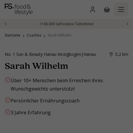
Zum
Inhalt
springen
‹
›
+108.000 zufriedene Teilnehmer
Startseite
Coaches
Sarah Wilhelm
No. 1 Sun & Beauty Hanau Kinzigbogen
|
Hanau
5,2
km
Sarah Wilhelm
Über 10+ Menschen beim Erreichen ihres
Wunschgewichts unterstützt
Persönlicher Ernährungscoach
3 Jahre Erfahrung