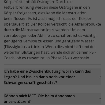
Körperfett enthält Östrogen. Durch die
Fettverbrennung werden diese Östrogene in den
Körper freigesetzt, dies kann die Menstruation
beeinflussen. Es ist auch möglich, dass der Körper
übersäuert ist. Der Körper versucht, die Abfallprodukte
durch die Menstruation loszuwerden. Um dem
vorzubeugen oder Abhilfe zu schaffen, ist es wichtig,
genügend Gemüse zu essen und genügend Wasser
(Flüssigkeit) zu trinken. Wenn dies nicht hilft und du
weiterhin Blutungen hast, wende dich an deinen PS.-
Coach, ob es ratsam ist, in Phase 2A zu wechseln.
Ich habe eine Zwischenblutung, woran kann das
liegen? Und bin ich dann noch vor einer
Schwangerschaft geschützt?
Sofern du an deine Verhütung denkst, bist du auch in
der Ketosephase vor einer Schwangerschaft geschützt.
Können mich MCT-Öle beim Abnehmen
Zwischenblutungen können zwei Ursachen haben:
unterstützen?