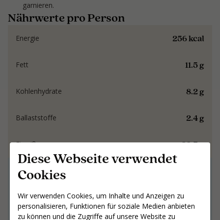
garnieren.
Nährwerte pro Person
256 kcal
Energie
11.5 g
Fett
8.2 g
Kohlenhydrate
2.4 g
Ballaststoffe
28.7 g
Eiweiß
Diese Webseite verwendet
Cookies
Gemeinsam an
Ergebnissen arbeiten,
Wir verwenden Cookies, um Inhalte und Anzeigen zu
die bleiben
personalisieren, Funktionen für soziale Medien anbieten
zu können und die Zugriffe auf unsere Website zu