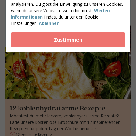
Gemeinsam an Ergebnissen arbeiten,
analysieren. Du gibst die Einwilligung zu unseren Cookies,
die bleiben
wenn du unsere Webseite weiterhin nutzt.
Weitere
Informationen
findest du unter den Cookie
Gib deine Postleitzahl ein
Einstellungen.
Ablehnen
Coaches suchen
Zustimmen
12 kohlenhydratarme Rezepte
Möchtest du mehr leckere, kohlenhydratarme Rezepte?
Lade unsere kostenlose Broschüre mit 12 inspirierenden
Rezepten für jeden Tag der Woche herunter.
12 getestete Rezepte