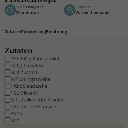
Zubereitungszeit
Portionen
25 minuten
Vorher 1 persoon
Zutaten
Zubereitung
Ernährung
Zutaten
150-200 g Kabeljaufilet
100 g Tomaten
50 g Zucchini
½ Frühlingszwiebel
1 Knoblauchzehe
1 EL Olivenöl
½ TL Italienische Kräuter
1 EL frische Petersilie
Pfeffer
Salz