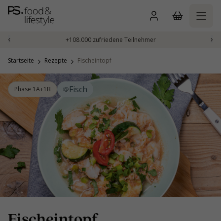
Zum
Inhalt
springen
‹
›
+108.000 zufriedene Teilnehmer
Startseite
Rezepte
Fischeintopf
Fisch
Phase 1A+1B
Fischeintopf