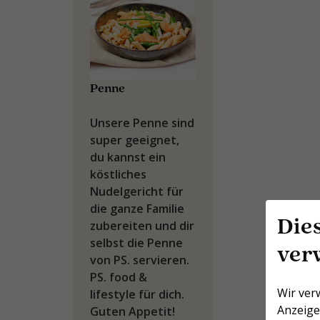
Penne
Unsere Penne sind
super geeignet,
du kannst ein
köstliches
Nudelgericht für
die ganze Familie
Die
zubereiten und dir
selbst die Penne
ver
von PS. servieren.
PS. food &
Wir ver
lifestyle für dich.
Anzeige
Guten Appetit!