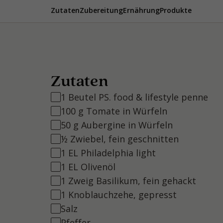
Zutaten
Zubereitung
Ernährung
Produkte
Zutaten
1 Beutel PS. food & lifestyle penne
100 g Tomate in Würfeln
50 g Aubergine in Würfeln
½ Zwiebel, fein geschnitten
1 EL Philadelphia light
1 EL Olivenöl
1 Zweig Basilikum, fein gehackt
1 Knoblauchzehe, gepresst
Salz
Pfeffer