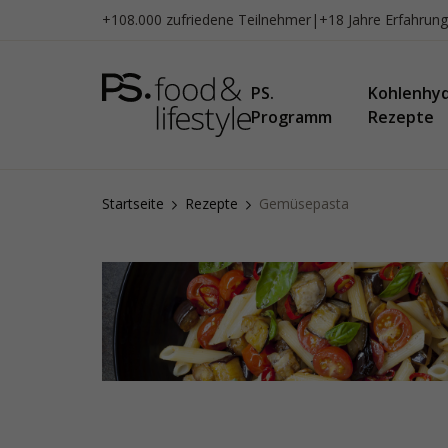
Zum
+108.000 zufriedene Teilnehmer
|
+18 Jahre Erfahrung
Inhalt
springen
PS.
Kohlenhy
Programm
Rezepte
Startseite
Rezepte
Gemüsepasta