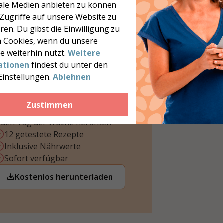
iale Medien anbieten zu können
 Zugriffe auf unsere Website zu
ren. Du gibst die Einwilligung zu
12 kohlenhydratarme
 Cookies, wenn du unsere
e weiterhin nutzt.
Weitere
Rezepte
ationen
findest du unter den
öchtest du mehr leckere,
Einstellungen.
Ablehnen
ohlenhydratarme Rezepte? Lade
nsere kostenlose Broschüre mit
Zustimmen
2 inspirierenden Rezepten für
eden Tag der Woche herunter.
12 getestete Rezepte
Inklusive Nährwerte
Sofort verfügbar
Kostenlos herunterladen