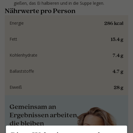
gießen, das Ei halbieren und in die Suppe legen.
Nährwerte pro Person
286 kcal
Energie
15.4 g
Fett
7.4 g
Kohlenhydrate
4.7 g
Ballaststoffe
28 g
Eiweiß
Gemeinsam an
Ergebnissen arbeiten,
die bleiben