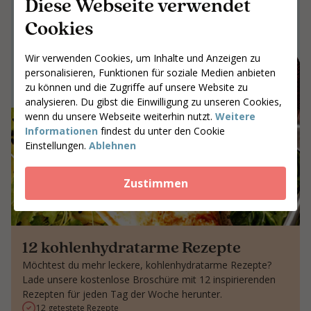
Diese Webseite verwendet
Gemeinsam an Ergebnissen arbeiten,
die bleiben
Cookies
Gib deine Postleitzahl ein
Wir verwenden Cookies, um Inhalte und Anzeigen zu
Coaches suchen
personalisieren, Funktionen für soziale Medien anbieten
zu können und die Zugriffe auf unsere Website zu
analysieren. Du gibst die Einwilligung zu unseren Cookies,
wenn du unsere Webseite weiterhin nutzt.
Weitere
Informationen
findest du unter den Cookie
Einstellungen.
Ablehnen
Zustimmen
12 kohlenhydratarme Rezepte
Möchtest du mehr leckere, kohlenhydratarme Rezepte?
Lade unsere kostenlose Broschüre mit 12 inspirierenden
Rezepten für jeden Tag der Woche herunter.
12 getestete Rezepte