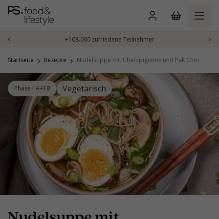
Zum
Inhalt
springen
‹
›
+108.000 zufriedene Teilnehmer
Startseite
Rezepte
Nudelsuppe mit Champignons und Pak Choi
Vegetarisch
Phase 1A+1B
Nudelsuppe mit