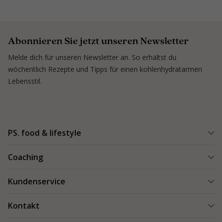
Abonnieren Sie jetzt unseren Newsletter
Melde dich für unseren Newsletter an. So erhältst du
wöchentlich Rezepte und Tipps für einen kohlenhydratarmen
Lebensstil.
PS. food & lifestyle
PS. Programm
Coaching
Kohlenhydratarme Rezepte
Einen Coach finden
Kundenservice
Kundenerfolge
Kundenerfolge
Blogs & Tipps
Bestellung und Lieferung
Kontakt
Blogs & Tipps
Produkte
Bezahlung
Als Coach starten