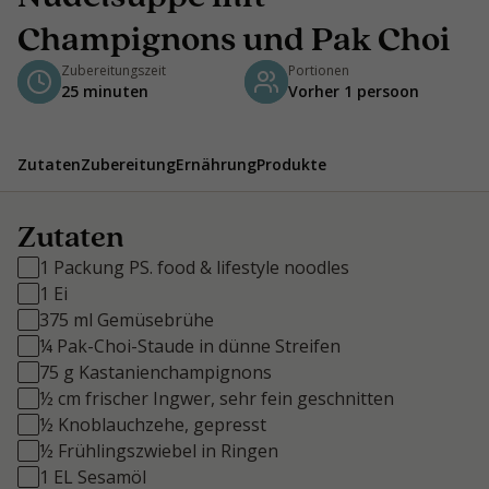
Champignons und Pak Choi
Zubereitungszeit
Portionen
25 minuten
Vorher 1 persoon
Zutaten
Zubereitung
Ernährung
Produkte
Zutaten
1 Packung PS. food & lifestyle noodles
1 Ei
375 ml Gemüsebrühe
¼ Pak-Choi-Staude in dünne Streifen
75 g Kastanienchampignons
½ cm frischer Ingwer, sehr fein geschnitten
½ Knoblauchzehe, gepresst
½ Frühlingszwiebel in Ringen
1 EL Sesamöl