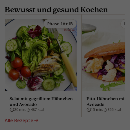
Bewusst und gesund Kochen
Phase 1A+1B
Ph
Salat mit gegrilltem Hähnchen
Pita-Hähnchen mit 
und Avocado
Avocado
20 min.
487 kcal
15 min.
355 kcal
Alle Rezepte