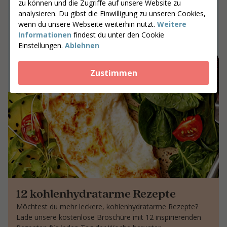
zu können und die Zugriffe auf unsere Website zu
analysieren. Du gibst die Einwilligung zu unseren Cookies,
Gemeinsam an Ergebnissen arbeiten,
wenn du unsere Webseite weiterhin nutzt.
Weitere
die bleiben
Informationen
findest du unter den Cookie
Einstellungen.
Ablehnen
Gib deine Postleitzahl ein
Coaches suchen
Zustimmen
12 kohlenhydratarme Rezepte
Möchtest du mehr leckere, kohlenhydratarme Rezepte?
Lade unsere kostenlose Broschüre mit 12 inspirierenden