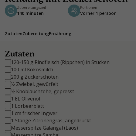
Zubereitungszeit
Portionen
140 minuten
Vorher 1 persoon
Zutaten
Zubereitung
Ernährung
Zutaten
120-150 g Rindfleisch (Rippchen) in Stücken
100 ml Kokosmilch
200 g Zuckerschoten
½ Zwiebel, gewürfelt
½ Knoblauchzehe, gepresst
1 EL Olivenöl
1 Lorbeerblatt
1 cm frischer Ingwer
1 Stange Zitronengras, angedrückt
Messerspitze Galangal (Laos)
Messerspitze Sambal