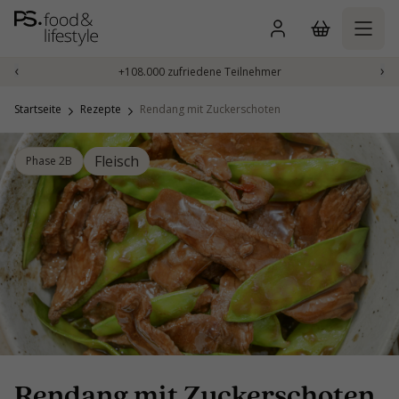
Zum
Inhalt
springen
‹
›
+108.000 zufriedene Teilnehmer
Startseite
Rezepte
Rendang mit Zuckerschoten
Fleisch
Phase 2B
Rendang mit Zuckerschoten