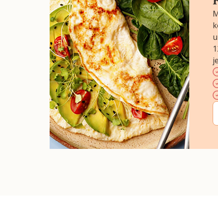
M
k
u
1
j