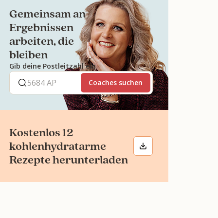
Gemeinsam an
Ergebnissen
arbeiten, die
bleiben
Gib deine Postleitzahl ein
Coaches suchen
Kostenlos 12
kohlenhydratarme
Rezepte herunterladen