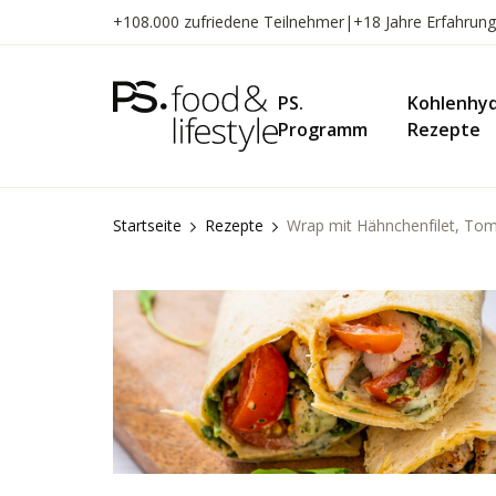
Zum
+108.000 zufriedene Teilnehmer
|
+18 Jahre Erfahrung
Inhalt
springen
PS.
Kohlenhy
Programm
Rezepte
Startseite
Rezepte
Wrap mit Hähnchenfilet, To