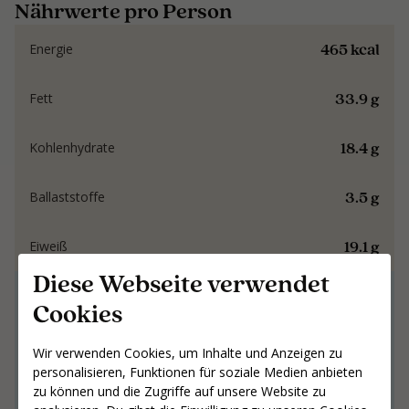
Nährwerte pro Person
465 kcal
Energie
33.9 g
Fett
18.4 g
Kohlenhydrate
3.5 g
Ballaststoffe
19.1 g
Eiweiß
Diese Webseite verwendet
Gemeinsam an
Cookies
Ergebnissen arbeiten,
die bleiben
Wir verwenden Cookies, um Inhalte und Anzeigen zu
personalisieren, Funktionen für soziale Medien anbieten
zu können und die Zugriffe auf unsere Website zu
Gemeinsam an Ergebnissen arbeiten,