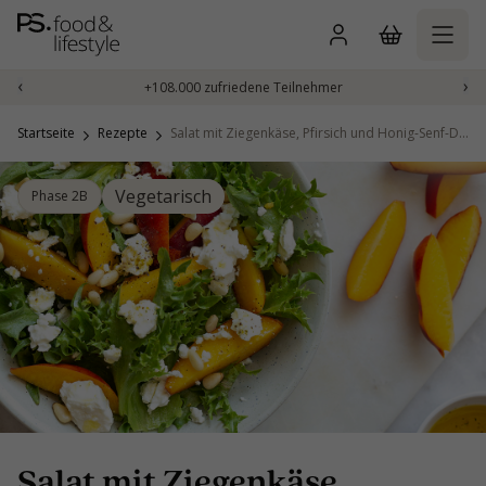
Zum
Inhalt
springen
‹
›
+108.000 zufriedene Teilnehmer
Startseite
Rezepte
Salat mit Ziegenkäse, Pfirsich und Honig-Senf-Dressing
Vegetarisch
Phase 2B
Salat mit Ziegenkäse,