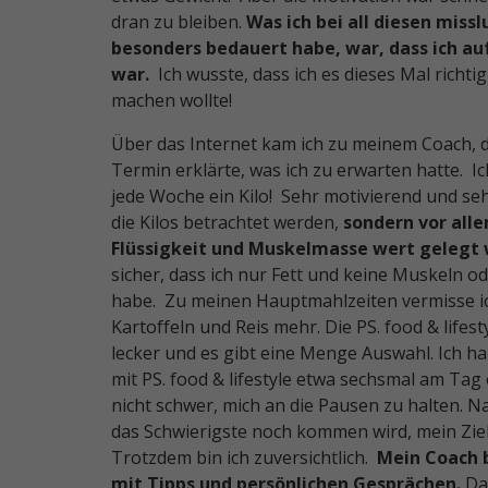
dran zu bleiben.
Was ich bei all diesen mis
besonders bedauert habe, war, dass ich auf
war.
Ich wusste, dass ich es dieses Mal richti
machen wollte!
Über das Internet kam ich zu meinem Coach, d
Termin erklärte, was ich zu erwarten hatte. Ic
jede Woche ein Kilo! Sehr motivierend und sehr
die Kilos betrachtet werden,
sondern vor alle
Flüssigkeit und Muskelmasse wert gelegt 
sicher, dass ich nur Fett und keine Muskeln od
habe. Zu meinen Hauptmahlzeiten vermisse ic
Kartoffeln und Reis mehr. Die PS. food & lifest
lecker und es gibt eine Menge Auswahl. Ich 
mit PS. food & lifestyle etwa sechsmal am Tag e
nicht schwer, mich an die Pausen zu halten. Na
das Schwierigste noch kommen wird, mein Ziel
Trotzdem bin ich zuversichtlich.
Mein Coach b
mit Tipps und persönlichen Gesprächen.
Dar