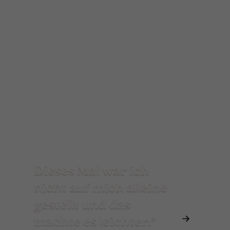
Dieses Mal war ich
nicht auf mich alleine
gestellt und das
machte es leichter.*