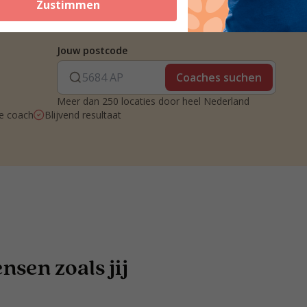
Zustimmen
Jouw postcode
Coaches suchen
Meer dan 250 locaties door heel Nederland
je coach
Blijvend resultaat
sen zoals jij