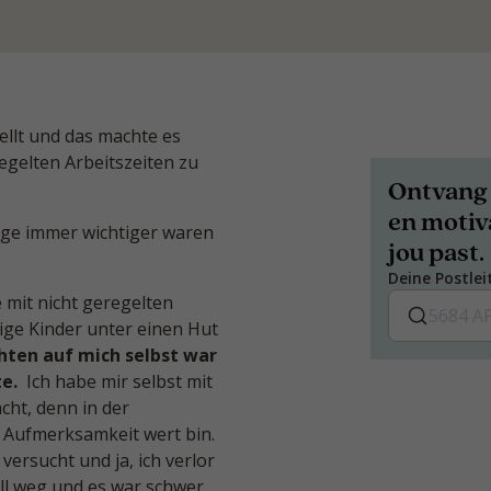
tellt und das machte es
regelten Arbeitszeiten zu
Ontvang 
en motiva
nge immer wichtiger waren
jou past.
Deine Postlei
mit nicht geregelten
tige Kinder unter einen Hut
hten auf mich selbst war
e.
Ich habe mir selbst mit
cht, denn in der
nd Aufmerksamkeit wert bin.
versucht und ja, ich verlor
ll weg und es war schwer