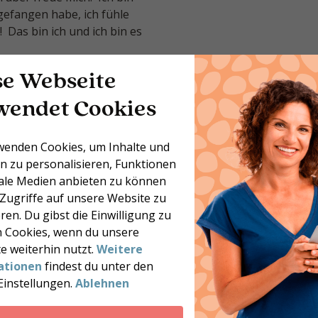
ngefangen habe, ich fühle
 Das bin ich und ich bin es
se Webseite
 und bezieht sich nur auf
on Person zu Person
wendet Cookies
erden. Für weitere
Impressum.
wenden Cookies, um Inhalte und
n zu personalisieren, Funktionen
iale Medien anbieten zu können
 Zugriffe auf unsere Website zu
ren. Du gibst die Einwilligung zu
 Cookies, wenn du unsere
e weiterhin nutzt.
Weitere
ationen
findest du unter den
Einstellungen.
Ablehnen