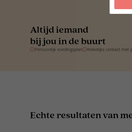
Altijd iemand
bij jou in de buurt
Persoonlijk voedingsplan
Wekelijks contact met 
Echte resultaten van men