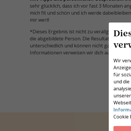
sehr glücklich, dass ich vor fast 3 Monaten a
mich fit und schön und ich werde dabeibleiben!
mir wert!
Die
*Dieses Ergebnis ist nicht zu verallgemeinern
die abgebildete Person. Die Resultate sind v
ver
unterschiedlich und können nicht garantiert w
Informationen verweisen wir dich auf unser 
Wir ver
Anzeige
für soz
und die
analysie
unseren
Webseit
Inform
Cookie 