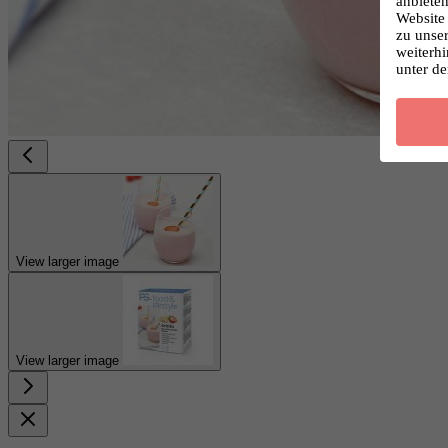
anbieten
Website 
zu unse
weiterhi
unter d
View larger image
View larger image