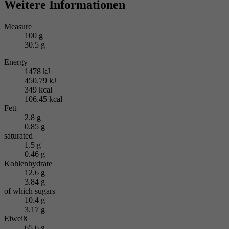
Weitere Informationen
Measure
100 g
30.5 g
Energy
1478 kJ
450.79 kJ
349 kcal
106.45 kcal
Fett
2.8 g
0.85 g
saturated
1.5 g
0.46 g
Kohlenhydrate
12.6 g
3.84 g
of which sugars
10.4 g
3.17 g
Eiweiß
65.6 g