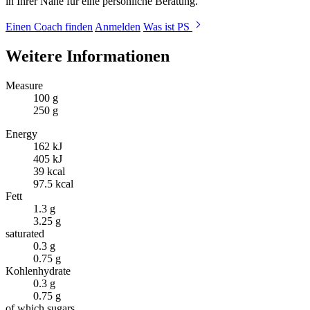
in Ihrer Nähe für eine persönliche Beratung.
Einen Coach finden
Anmelden
Was ist PS
Weitere Informationen
Measure
100 g
250 g
Energy
162 kJ
405 kJ
39 kcal
97.5 kcal
Fett
1.3 g
3.25 g
saturated
0.3 g
0.75 g
Kohlenhydrate
0.3 g
0.75 g
of which sugars