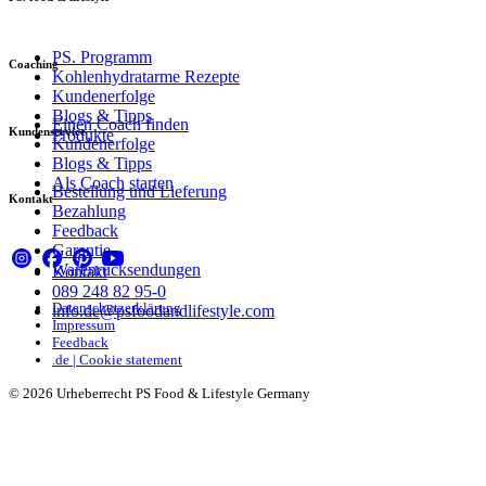
PS. Programm
Coaching
Kohlenhydratarme Rezepte
Kundenerfolge
Blogs & Tipps
Einen Coach finden
Kundenservice
Produkte
Kundenerfolge
Blogs & Tipps
Als Coach starten
Bestellung und Lieferung
Kontakt
Bezahlung
Feedback
Garantie
Warenrücksendungen
Kontakt
089 248 82 95-0
Datenschutzerklärung
info.de@psfoodandlifestyle.com
Impressum
Feedback
.de | Cookie statement
© 2026 Urheberrecht PS Food & Lifestyle Germany