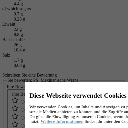
4.4 g
of which sugars
0.7 g
0.28 g
Eiweiß
22 g
8.8 g
Ballaststoffe
26 g
10.4 g
Salz
1.7 g
0.68 g
Schreiben Sie eine Bewertung
Sie bewerten:
PS. Mexikanische Wraps
Ihre Bewertung:
Ihre Bewertung:
Diese Webseite verwendet Cookies
Wir verwenden Cookies, um Inhalte und Anzeigen zu pe
soziale Medien anbieten zu können und die Zugriffe au
Du gibst die Einwilligung zu unseren Cookies, wenn d
nutzt.
Weitere Informationen
findest du unter den Co