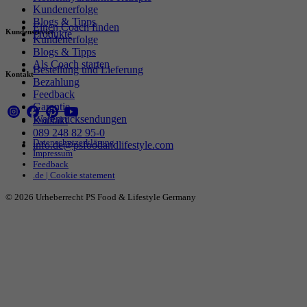
Kundenerfolge
Blogs & Tipps
Einen Coach finden
Kundenservice
Produkte
Kundenerfolge
Blogs & Tipps
Als Coach starten
Bestellung und Lieferung
Kontakt
Bezahlung
Feedback
Garantie
Warenrücksendungen
Kontakt
089 248 82 95-0
Datenschutzerklärung
info.de@psfoodandlifestyle.com
Impressum
Feedback
.de | Cookie statement
© 2026 Urheberrecht PS Food & Lifestyle Germany