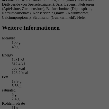
Diglyceride von Speisefettsäuren), Salz, Lebensmittelsäuren
(Apfelsäure, Zitronensäure), Backtriebmittel (Diphosphate,
Natriumcarbonate), Konservierungsmittel (Kaliumsorbat,
Calciumpropionat), Stabilisator (Guarkernmehl), Hefe.
Weitere Informationen
Measure
100 g
40 g
Energy
1281 kJ
512.4 kJ
308 kcal
123.2 kcal
Fett
13.9 g
5.56 g
saturated
6 g
2.4 g
Kohlenhydrate
11 g