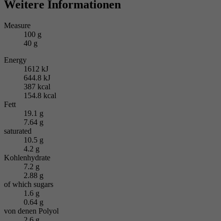
Weitere Informationen
Measure
100 g
40 g
Energy
1612 kJ
644.8 kJ
387 kcal
154.8 kcal
Fett
19.1 g
7.64 g
saturated
10.5 g
4.2 g
Kohlenhydrate
7.2 g
2.88 g
of which sugars
1.6 g
0.64 g
von denen Polyol
2.6 g