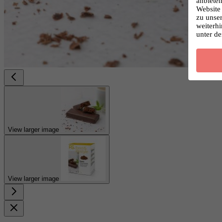
anbieten
Website 
zu unse
weiterhi
unter d
View larger image
View larger image