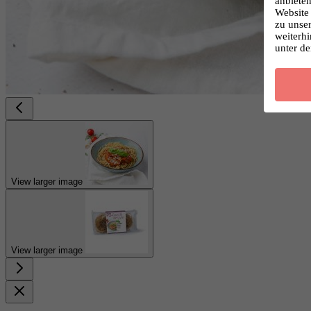
anbieten
Website 
zu unse
weiterhi
unter d
View larger image
View larger image