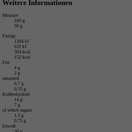
Weitere Informationen
Measure
100 g
50 g
Energy
1264 kJ
632 kJ
304 kcal
152 kcal
Fett
4 g
2 g
saturated
0.7 g
0.35 g
Kohlenhydrate
14 g
7 g
of which sugars
1.5 g
0.75 g
Eiweiß
30 g