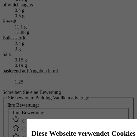
of which sugars
0.4 g
0.5 g
Eiweiß
11.1 g
13.88 g
Ballaststoffe
2.4 g
3 g
Salz
0.15 g
0.19 g
basierend auf Angaben in ml
1
1.25
Schreiben Sie eine Bewertung
Sie bewerten:
Pudding Vanille ready to go
Ihre Bewertung:
Ihre Bewertung:
Diese Webseite verwendet Cookies