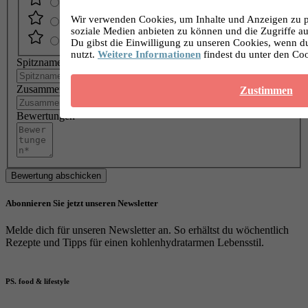
Wir verwenden Cookies, um Inhalte und Anzeigen zu pe
soziale Medien anbieten zu können und die Zugriffe au
Du gibst die Einwilligung zu unseren Cookies, wenn d
nutzt.
Weitere Informationen
findest du unter den Co
Spitzname
Zusammenfassung
Zustimmen
Bewertungen
Bewertung abschicken
Abonnieren Sie jetzt unseren Newsletter
Melde dich für unseren Newsletter an. So erhältst du wöchentlich
Rezepte und Tipps für einen kohlenhydratarmen Lebensstil.
PS. food & lifestyle