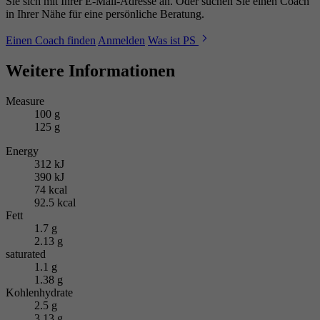
Sie sich mit Ihrer E-Mail-Adresse an. Oder suchen Sie einen Coach
in Ihrer Nähe für eine persönliche Beratung.
Einen Coach finden
Anmelden
Was ist PS
Weitere Informationen
Measure
100 g
125 g
Energy
312 kJ
390 kJ
74 kcal
92.5 kcal
Fett
1.7 g
2.13 g
saturated
1.1 g
1.38 g
Kohlenhydrate
2.5 g
3.13 g