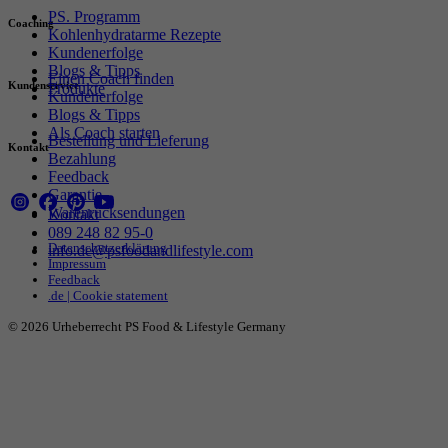
PS. Programm
Coaching
Kohlenhydratarme Rezepte
Kundenerfolge
Blogs & Tipps
Einen Coach finden
Kundenservice
Produkte
Kundenerfolge
Blogs & Tipps
Als Coach starten
Bestellung und Lieferung
Kontakt
Bezahlung
Feedback
Garantie
Warenrücksendungen
Kontakt
089 248 82 95-0
Datenschutzerklärung
info.de@psfoodandlifestyle.com
Impressum
Feedback
.de | Cookie statement
© 2026 Urheberrecht PS Food & Lifestyle Germany