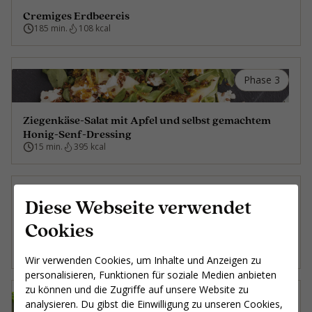
Cremiges Erdbeereis
185 min.
108 kcal
Phase 3
Ziegenkäse-Salat mit Apfel und selbst gemachtem
Honig-Senf-Dressing
15 min.
395 kcal
Phase 2A
Diese Webseite verwendet
Cookies
Schweinefilet auf Bett aus gegrilltem Gemüse
40 min.
436 kcal
Wir verwenden Cookies, um Inhalte und Anzeigen zu
personalisieren, Funktionen für soziale Medien anbieten
zu können und die Zugriffe auf unsere Website zu
Phase 2B
analysieren. Du gibst die Einwilligung zu unseren Cookies,