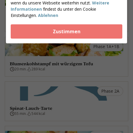
wenn du unsere Webseite weiterhin nutzt.
Weitere
Informationen
findest du unter den Cookie
Rucola mit Ziegenkäse, frischer Feige und
Einstellungen.
Ablehnen
Pekannüssen
5 min.
401 kcal
Zustimmen
Phase 1A+1B
Blumenkohlstampf mit würzigem Tofu
20 min.
289 kcal
Phase 2A
Spinat-Lauch-Tarte
55 min.
544 kcal