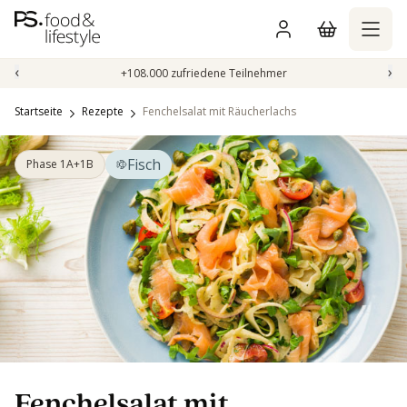
Zum
Inhalt
springen
‹
›
+108.000 zufriedene Teilnehmer
Startseite
Rezepte
Fenchelsalat mit Räucherlachs
Fisch
Phase 1A+1B
Fenchelsalat mit