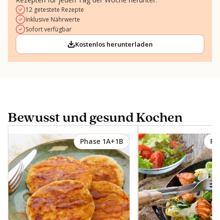
12 getestete Rezepte
Inklusive Nährwerte
Sofort verfügbar
Kostenlos herunterladen
Bewusst und gesund Kochen
Phase 1A+1B
Ph