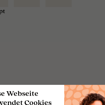
pt
se Webseite
wendet Cookies