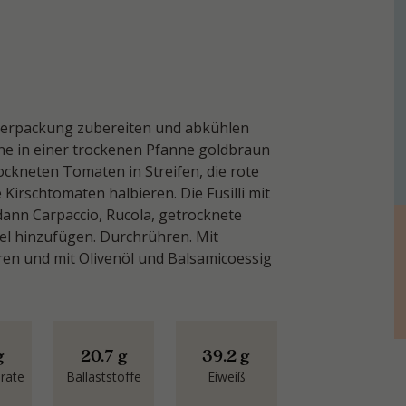
r Verpackung zubereiten und abkühlen
rne in einer trockenen Pfanne goldbraun
rockneten Tomaten in Streifen, die rote
Kirschtomaten halbieren. Die Fusilli mit
ann Carpaccio, Rucola, getrocknete
l hinzufügen. Durchrühren. Mit
en und mit Olivenöl und Balsamicoessig
g
20.7 g
39.2 g
rate
Ballaststoffe
Eiweiß