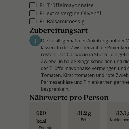
1 EL Trüffelmayonnaise
1 EL extra vergine Olivenöl
1 EL Balsamicoessig
Zubereitungsart
1
Die Fusilli gemäß der Anleitung auf de
lassen. In der Zwischenzeit die Pinienke
rösten. Das Carpaccio in Stücke, die get
Zwiebel in halbe Ringe schneiden und die 
der Trüffelmayonnaise vermengen und d
Tomaten, Kirschtomaten und rote Zwiebe
Parmesankäse und Pinienkernen garnier
besprenkeln.
Nährwerte pro Person
620
31.2 g
33.1 
Fett
Kohlenhyd
kcal
Energie