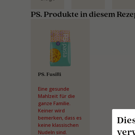
PS. Produkte in diesem Reze
PS. Fusilli
Eine gesunde
Mahlzeit für die
ganze Familie.
Keiner wird
Die
bemerken, dass es
keine klassischen
ver
Nudeln sind.