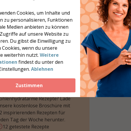
wenden Cookies, um Inhalte und
n zu personalisieren, Funktionen
iale Medien anbieten zu können
 Zugriffe auf unsere Website zu
ren. Du gibst die Einwilligung zu
 Cookies, wenn du unsere
e weiterhin nutzt.
Weitere
ationen
findest du unter den
Einstellungen.
Ablehnen
12 kohlenhydratarme
Rezepte
Zustimmen
öchtest du mehr leckere,
ohlenhydratarme Rezepte? Lade
nsere kostenlose Broschüre mit
2 inspirierenden Rezepten für
eden Tag der Woche herunter.
12 getestete Rezepte