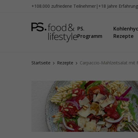
Zum
+108.000 zufriedene Teilnehmer
|
+18 Jahre Erfahrung
Inhalt
springen
PS.
Kohlenhy
Programm
Rezepte
Startseite
Rezepte
Carpaccio-Mahlzeitsalat mit Fu