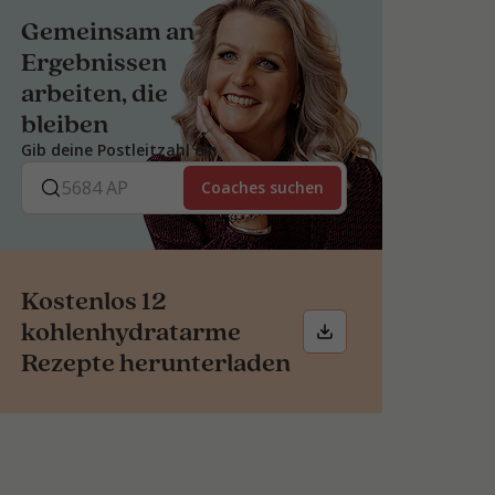
Gemeinsam an
Ergebnissen
arbeiten, die
bleiben
Gib deine Postleitzahl ein
Coaches suchen
Kostenlos 12
kohlenhydratarme
Rezepte herunterladen