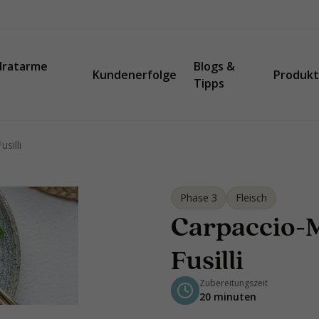
dratarme
Blogs &
Kundenerfolge
Produk
Tipps
silli
Phase 3
Fleisch
Carpaccio-M
Fusilli
Zubereitungszeit
20 minuten