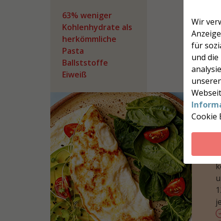
63% weniger
Wir ver
Kohlenhydrate als
Anzeige
herkömmliche
für soz
Pasta
und die
Ballststoffe
analysie
Eiweiß
unseren
Webseit
Inform
Cookie 
M
k
u
1
j