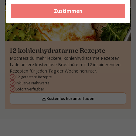
Zustimmen
12 kohlenhydratarme Rezepte
Möchtest du mehr leckere, kohlenhydratarme Rezepte?
Lade unsere kostenlose Broschüre mit 12 inspirierenden
Rezepten für jeden Tag der Woche herunter.
12 getestete Rezepte
Inklusive Nährwerte
Sofort verfügbar
Kostenlos herunterladen