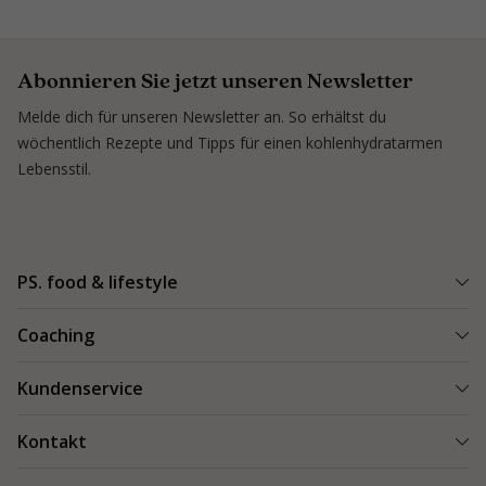
Abonnieren Sie jetzt unseren Newsletter
Melde dich für unseren Newsletter an. So erhältst du
wöchentlich Rezepte und Tipps für einen kohlenhydratarmen
Lebensstil.
PS. food & lifestyle
PS. Programm
Coaching
Kohlenhydratarme Rezepte
Einen Coach finden
Kundenservice
Kundenerfolge
Kundenerfolge
Blogs & Tipps
Bestellung und Lieferung
Kontakt
Blogs & Tipps
Produkte
Bezahlung
Als Coach starten
Kontakt