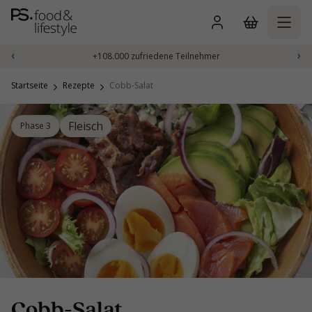
Zum
Inhalt
springen
‹
›
+108.000 zufriedene Teilnehmer
Startseite
Rezepte
Cobb-Salat
Fleisch
Phase 3
Cobb-Salat