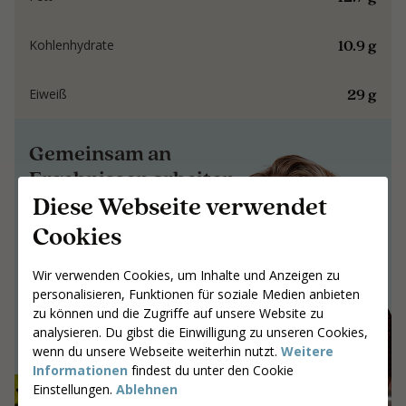
10.9 g
Kohlenhydrate
29 g
Eiweiß
Gemeinsam an
Ergebnissen arbeiten,
Diese Webseite verwendet
die bleiben
Cookies
Gemeinsam an Ergebnissen arbeiten,
die bleiben
Wir verwenden Cookies, um Inhalte und Anzeigen zu
Gib deine Postleitzahl ein
personalisieren, Funktionen für soziale Medien anbieten
zu können und die Zugriffe auf unsere Website zu
Coaches suchen
analysieren. Du gibst die Einwilligung zu unseren Cookies,
wenn du unsere Webseite weiterhin nutzt.
Weitere
Informationen
findest du unter den Cookie
Einstellungen.
Ablehnen