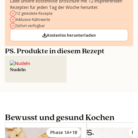
Lade unsere kostenlose Broschüre mit 12 inspirierenden
Rezepten für jeden Tag der Woche herunter.
12 getestete Rezepte
Inklusive Nährwerte
Sofort verfügbar
Kostenlos herunterladen
PS. Produkte in diesem Rezept
Nudeln
Bewusst und gesund Kochen
Phase 1A+1B
Ph