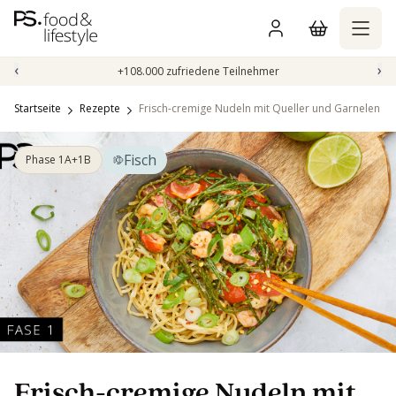
Zum
Inhalt
springen
‹
›
+108.000 zufriedene Teilnehmer
Startseite
Rezepte
Frisch-cremige Nudeln mit Queller und Garnelen
Fisch
Phase 1A+1B
Frisch-cremige Nudeln mit