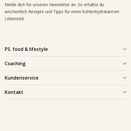
Melde dich für unseren Newsletter an. So erhältst du
wöchentlich Rezepte und Tipps für einen kohlenhydratarmen
Lebensstil.
PS. food & lifestyle
PS. Programm
Coaching
Kohlenhydratarme Rezepte
Einen Coach finden
Kundenservice
Kundenerfolge
Kundenerfolge
Blogs & Tipps
Bestellung und Lieferung
Kontakt
Blogs & Tipps
Produkte
Bezahlung
Als Coach starten
Kontakt
Feedback
089 248 82 95-0
Garantie
info.de@psfoodandlifestyle.com
Warenrücksendungen