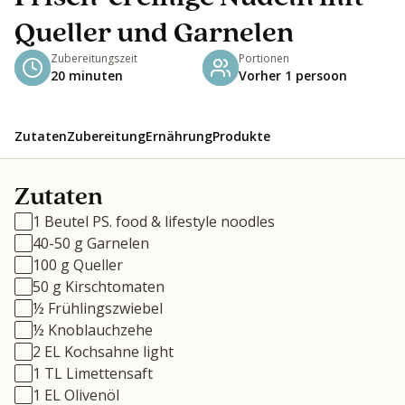
Queller und Garnelen
Zubereitungszeit
Portionen
20 minuten
Vorher 1 persoon
Zutaten
Zubereitung
Ernährung
Produkte
Zutaten
1 Beutel PS. food & lifestyle noodles
40-50 g Garnelen
100 g Queller
50 g Kirschtomaten
½ Frühlingszwiebel
½ Knoblauchzehe
2 EL Kochsahne light
1 TL Limettensaft
1 EL Olivenöl