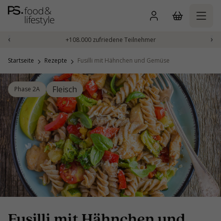
Zum
Inhalt
springen
‹
›
+108.000 zufriedene Teilnehmer
Startseite
Rezepte
Fusilli mit Hähnchen und Gemüse
Fleisch
Phase 2A
Fusilli mit Hähnchen und