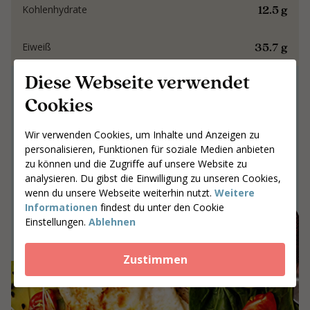
12.5 g
Kohlenhydrate
35.7 g
Eiweiß
Diese Webseite verwendet
Gemeinsam an
Cookies
Ergebnissen arbeiten,
die bleiben
Wir verwenden Cookies, um Inhalte und Anzeigen zu
personalisieren, Funktionen für soziale Medien anbieten
Gemeinsam an Ergebnissen arbeiten,
zu können und die Zugriffe auf unsere Website zu
die bleiben
analysieren. Du gibst die Einwilligung zu unseren Cookies,
wenn du unsere Webseite weiterhin nutzt.
Weitere
Gib deine Postleitzahl ein
Informationen
findest du unter den Cookie
Einstellungen.
Ablehnen
Coaches suchen
Zustimmen