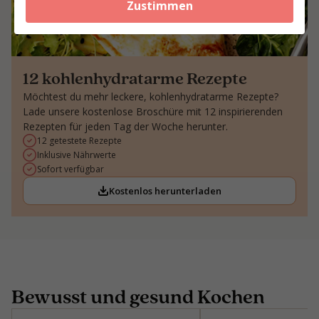
Zustimmen
12 kohlenhydratarme Rezepte
Möchtest du mehr leckere, kohlenhydratarme Rezepte?
Lade unsere kostenlose Broschüre mit 12 inspirierenden
Rezepten für jeden Tag der Woche herunter.
12 getestete Rezepte
Inklusive Nährwerte
Sofort verfügbar
Kostenlos herunterladen
Bewusst und gesund Kochen