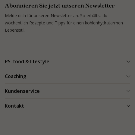
Abonnieren Sie jetzt unseren Newsletter
Melde dich für unseren Newsletter an. So erhältst du
wöchentlich Rezepte und Tipps für einen kohlenhydratarmen
Lebensstil.
PS. food & lifestyle
PS. Programm
Coaching
Kohlenhydratarme Rezepte
Einen Coach finden
Kundenservice
Kundenerfolge
Kundenerfolge
Blogs & Tipps
Bestellung und Lieferung
Kontakt
Blogs & Tipps
Produkte
Bezahlung
Als Coach starten
Kontakt
Feedback
089 248 82 95-0
Garantie