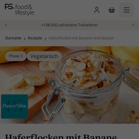
Zum
Inhalt
springen
‹
›
+108.000 zufriedene Teilnehmer
Startseite
Rezepte
Haferflocken mit Banane und Nüssen
Vegetarisch
Phase 3
Haferflocken mit Banane