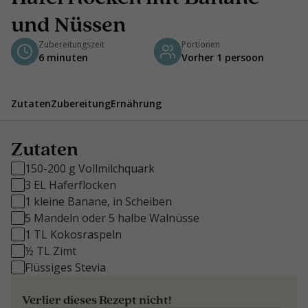
und Nüssen
Zubereitungszeit
Portionen
6 minuten
Vorher 1 persoon
Zutaten
Zubereitung
Ernährung
Zutaten
150-200 g Vollmilchquark
3 EL Haferflocken
1 kleine Banane, in Scheiben
5 Mandeln oder 5 halbe Walnüsse
1 TL Kokosraspeln
½ TL Zimt
Flüssiges Stevia
Verlier dieses Rezept nicht!