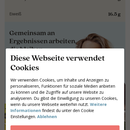
16.5 g
Eiweiß
Gemeinsam an
Ergebnissen arbeiten,
die bleiben
Diese Webseite verwendet
Gemeinsam an Ergebnissen arbeiten,
Cookies
die bleiben
Gib deine Postleitzahl ein
Wir verwenden Cookies, um Inhalte und Anzeigen zu
personalisieren, Funktionen für soziale Medien anbieten
Coaches suchen
zu können und die Zugriffe auf unsere Website zu
analysieren. Du gibst die Einwilligung zu unseren Cookies,
wenn du unsere Webseite weiterhin nutzt.
Weitere
Informationen
findest du unter den Cookie
Einstellungen.
Ablehnen