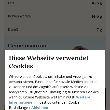
18.5 g
Fett
14.6 g
Kohlenhydrate
7 g
Eiweiß
Gemeinsam an
Ergebnissen arbeiten,
Diese Webseite verwendet
die bleiben
Cookies
Gemeinsam an Ergebnissen arbeiten,
die bleiben
Wir verwenden Cookies, um Inhalte und Anzeigen zu
personalisieren, Funktionen für soziale Medien anbieten
Gib deine Postleitzahl ein
zu können und die Zugriffe auf unsere Website zu
Coaches suchen
analysieren. Du gibst die Einwilligung zu unseren Cookies,
wenn du unsere Webseite weiterhin nutzt.
Weitere
Informationen
findest du unter den Cookie
Einstellungen.
Ablehnen