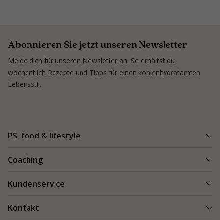
Abonnieren Sie jetzt unseren Newsletter
Melde dich für unseren Newsletter an. So erhältst du
wöchentlich Rezepte und Tipps für einen kohlenhydratarmen
Lebensstil.
PS. food & lifestyle
PS. Programm
Coaching
Kohlenhydratarme Rezepte
Einen Coach finden
Kundenservice
Kundenerfolge
Kundenerfolge
Blogs & Tipps
Bestellung und Lieferung
Kontakt
Blogs & Tipps
Produkte
Bezahlung