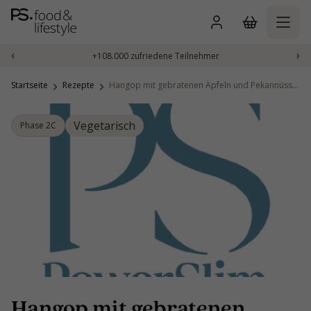
Zum
Inhalt
springen
‹
›
+108.000 zufriedene Teilnehmer
Startseite
Rezepte
Hangop mit gebratenen Äpfeln und Pekannüssen
Vegetarisch
Phase 2C
Hangop mit gebratenen