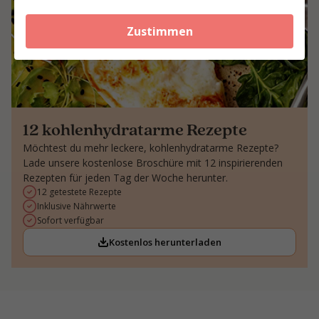
Zustimmen
12 kohlenhydratarme Rezepte
Möchtest du mehr leckere, kohlenhydratarme Rezepte?
Lade unsere kostenlose Broschüre mit 12 inspirierenden
Rezepten für jeden Tag der Woche herunter.
12 getestete Rezepte
Inklusive Nährwerte
Sofort verfügbar
Kostenlos herunterladen