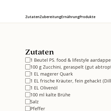
Zutaten
Zubereitung
Ernährung
Produkte
Zutaten
1 Beutel PS. food & lifestyle aardapp
100 g Zucchini, geraspelt (gut abtrop
1 EL magerer Quark
1 EL frische Kräuter, fein gehackt (Dill
1 EL Olivenöl
100 ml kalte Brühe
Salz
Pfeffer