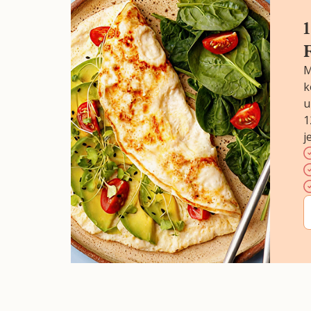
M
k
u
1
j