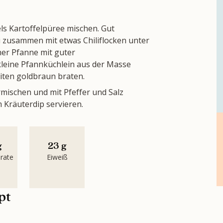
els Kartoffelpüree mischen. Gut
i zusammen mit etwas Chiliflocken unter
ner Pfanne mit guter
kleine Pfannküchlein aus der Masse
iten goldbraun braten.
mischen und mit Pfeffer und Salz
 Kräuterdip servieren.
g
23 g
rate
Eiweiß
pt