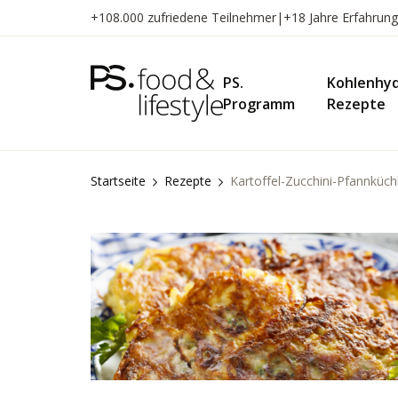
Zum
+108.000 zufriedene Teilnehmer
|
+18 Jahre Erfahrung
Inhalt
springen
PS.
Kohlenhy
Programm
Rezepte
Startseite
Rezepte
Kartoffel-Zucchini-Pfannküchl