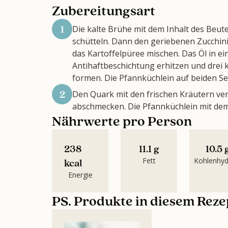
Zubereitungsart
1
Die kalte Brühe mit dem Inhalt des Beut
schütteln. Dann den geriebenen Zucchin
das Kartoffelpüree mischen. Das Öl in ei
Antihaftbeschichtung erhitzen und drei 
formen. Die Pfannküchlein auf beiden Se
2
Den Quark mit den frischen Kräutern ver
abschmecken. Die Pfannküchlein mit dem
Nährwerte pro Person
238
11.1 g
10.5 
Fett
Kohlenhyd
kcal
Energie
PS. Produkte in diesem Reze