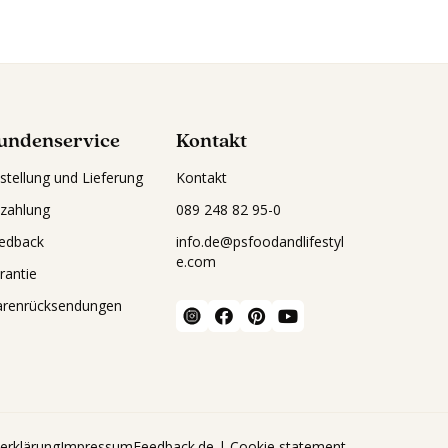
undenservice
Kontakt
stellung und Lieferung
Kontakt
zahlung
089 248 82 95-0
edback
info.de@psfoodandlifestyl
e.com
rantie
renrücksendungen
erklärung
Impressum
Feedback
.de | Cookie statement