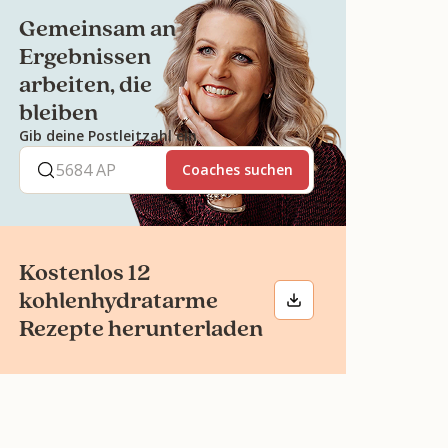
Gemeinsam an
Ergebnissen
arbeiten, die
bleiben
Gib deine Postleitzahl ein
Coaches suchen
Kostenlos 12
kohlenhydratarme
Rezepte herunterladen