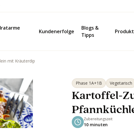
dratarme
Blogs &
Kundenerfolge
Produk
Tipps
ein mit Kräuterdip
Phase 1A+1B
Vegetarisch
Kartoffel-Z
Pfannküchle
Zubereitungszeit
10 minuten