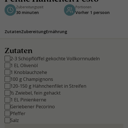
Zubereitungszeit
Portionen
30 minuten
Vorher 1 persoon
Zutaten
Zubereitung
Ernährung
Zutaten
2-3 Schöpflöffel gekochte Vollkornnudeln
1 EL Olivenöl
1 Knoblauchzehe
100 g Champignons
120-150 g Hähnchenfilet in Streifen
½ Zwiebel, fein gehackt
1 EL Pinienkerne
Geriebener Pecorino
Pfeffer
Salz