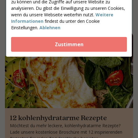
zu können und die Zugriffe auf unsere Website zu
analysieren. Du gibst die Einwilligung zu unseren Cookies,
Gemeinsam an Ergebnissen arbeiten,
wenn du unsere Webseite weiterhin nutzt.
Weitere
die bleiben
Informationen
findest du unter den Cookie
Einstellungen.
Ablehnen
Gib deine Postleitzahl ein
Coaches suchen
Zustimmen
12 kohlenhydratarme Rezepte
Möchtest du mehr leckere, kohlenhydratarme Rezepte?
Lade unsere kostenlose Broschüre mit 12 inspirierenden