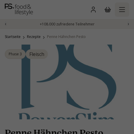
Zum
Inhalt
springen
‹
›
+108.000 zufriedene Teilnehmer
Startseite
Rezepte
Penne Hähnchen Pesto
Fleisch
Phase 3
Penne Hähnchen Pesto