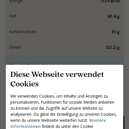
539 kcal
Energie
41.4 g
Fett
19 g
Kohlenhydrate
23.2 g
Eiweiß
Gemeinsam an
Diese Webseite verwendet
Ergebnissen arbeiten,
die bleiben
Cookies
Gemeinsam an Ergebnissen arbeiten,
Wir verwenden Cookies, um Inhalte und Anzeigen zu
die bleiben
personalisieren, Funktionen für soziale Medien anbieten
zu können und die Zugriffe auf unsere Website zu
Gib deine Postleitzahl ein
analysieren. Du gibst die Einwilligung zu unseren Cookies,
Coaches suchen
wenn du unsere Webseite weiterhin nutzt.
Weitere
Informationen
findest du unter den Cookie