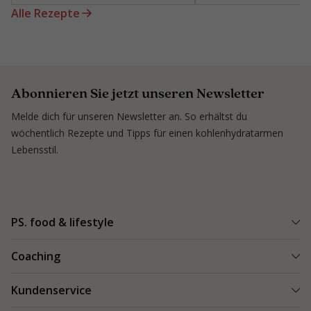
Alle Rezepte
Abonnieren Sie jetzt unseren Newsletter
Melde dich für unseren Newsletter an. So erhältst du
wöchentlich Rezepte und Tipps für einen kohlenhydratarmen
Lebensstil.
PS. food & lifestyle
PS. Programm
Coaching
Kohlenhydratarme Rezepte
Einen Coach finden
Kundenservice
Kundenerfolge
Kundenerfolge