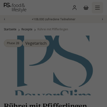
Zum
Inhalt
springen
‹
›
+108.000 zufriedene Teilnehmer
Startseite
Rezepte
Rührei mit Pfifferlingen
Vegetarisch
Phase 2B
Rührei mit Pfifferlingen