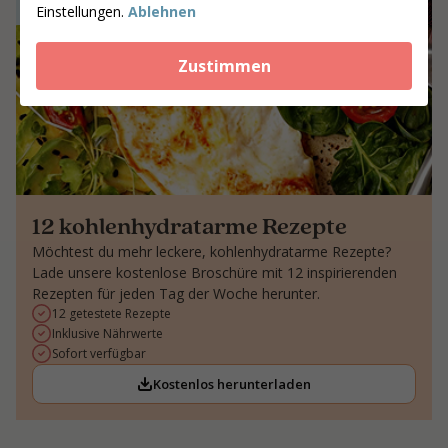
Einstellungen.
Ablehnen
Zustimmen
12 kohlenhydratarme Rezepte
Möchtest du mehr leckere, kohlenhydratarme Rezepte?
Lade unsere kostenlose Broschüre mit 12 inspirierenden
Rezepten für jeden Tag der Woche herunter.
12 getestete Rezepte
Inklusive Nährwerte
Sofort verfügbar
Kostenlos herunterladen