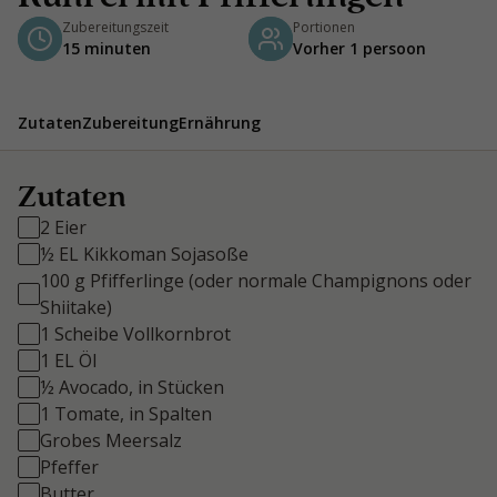
Zubereitungszeit
Portionen
15 minuten
Vorher 1 persoon
Zutaten
Zubereitung
Ernährung
Zutaten
2 Eier
½ EL Kikkoman Sojasoße
100 g Pfifferlinge (oder normale Champignons oder
Shiitake)
1 Scheibe Vollkornbrot
1 EL Öl
½ Avocado, in Stücken
1 Tomate, in Spalten
Grobes Meersalz
Pfeffer
Butter